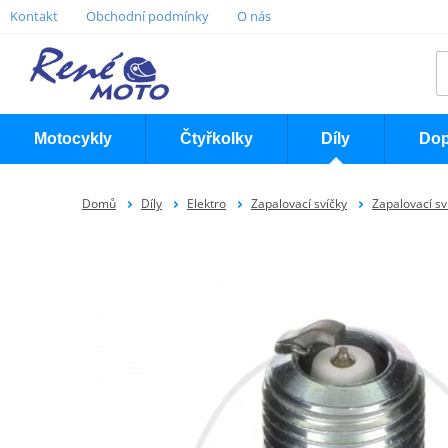
Kontakt
Obchodní podmínky
O nás
Motocykly
Čtyřkolky
Díly
Dop
Domů
Díly
Elektro
Zapalovací svíčky
Zapalovací sv