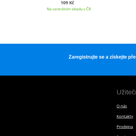
109 Kč
Na centrálním skladu v ČR
Zaregistrujte se a získejte p
Užiteč
O nás
Kontakty
Prodejna