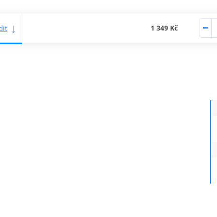
it
1 349 Kč