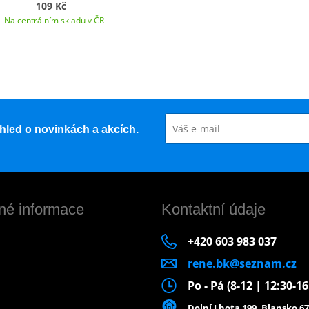
109 Kč
Na centrálním skladu v ČR
řehled o novinkách a akcích.
né informace
Kontaktní údaje
+420 603 983 037
rene.bk@seznam.cz
Po - Pá (8-12 | 12:30-1
Dolní Lhota 199, Blansko 67