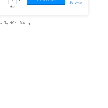
Porovnat
(ks)
svíčky NGK - Racing