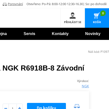
Porovnání
Otevřeno: Po-Pá: 8:00-12:00 12:30-16.30| So: po dohodě
0
PŘIHLÁSIT SE
KOŠÍK
ejna
Servis
Kontakty
Novinky
Náš kód:
P1097
a NGK R6918B-8 Závodní
:
Výrobce
NGK
Do košíku