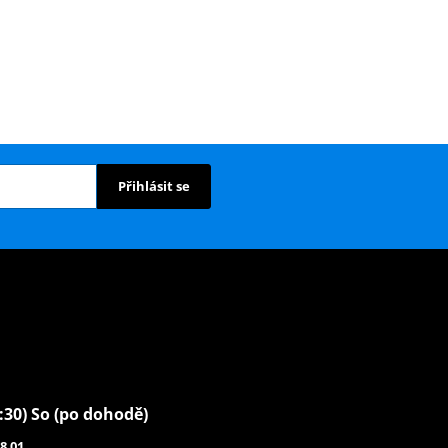
Přihlásit se
6:30) So (po dohodě)
8 01