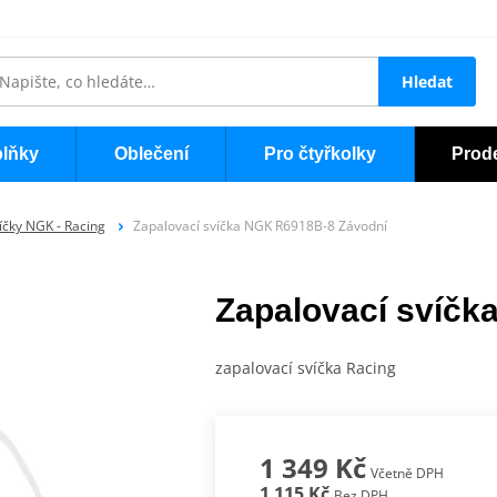
Hledat
lňky
Oblečení
Pro čtyřkolky
Prod
íčky NGK - Racing
Zapalovací svíčka NGK R6918B-8 Závodní
Zapalovací svíčk
zapalovací svíčka Racing
1 349 Kč
Včetně DPH
1 115 Kč
Bez DPH