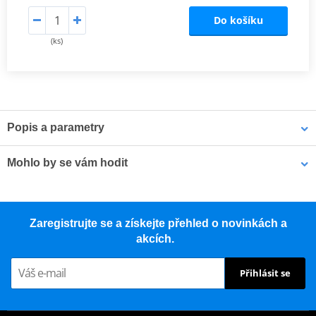
Do košíku
(ks)
Popis a parametry
NGK niklové zapalovací svíčky
jsou vybaveny speciálně
Mohlo by se vám hodit
navrženou středovou elektrodou s V-drážkou, která zlepšuje
zapalitelnost směsi a snižuje zhášení plamene. Jádro z 98% čisté
mědi zajišťuje lepší odvod tepla pro spolehlivější starty a nižší
Pouzdro na náhradní svíčku MOTION STUFF černá
riziko přehřívání.
Zaregistrujte se a získejte přehled o novinkách a
akcích.
Závity válcované za studena zabraňují poškození závitu a
vzniku křížového závitu v hlavě válců
Přihlásit se
Třívrstvá povrchová úprava eliminuje nutnost použití pasty
proti zadření
Vysoce kvalitní keramika z hlinitokřemičitanu (aluminosilikátu)