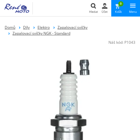
0
Hledat
Účet
Košík
Menu
Hledat
Domů
Díly
Elektro
Zapalovací svíčky
Zapalovací svíčky NGK - Standard
Náš kód:
P1043