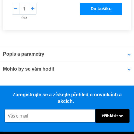
Do košíku
(ks)
Popis a parametry
NGK niklové zapalovací svíčky
jsou vybaveny speciálně
Mohlo by se vám hodit
navrženou středovou elektrodou s V-drážkou, která zlepšuje
zapalitelnost směsi a snižuje zhášení plamene. Jádro z 98% čisté
mědi zajišťuje lepší odvod tepla pro spolehlivější starty a nižší
Pouzdro na náhradní svíčku MOTION STUFF černá
riziko přehřívání.
Zaregistrujte se a získejte přehled o novinkách a
akcích.
Závity válcované za studena zabraňují poškození závitu a
vzniku křížového závitu v hlavě válců
Přihlásit se
Třívrstvá povrchová úprava eliminuje nutnost použití pasty
proti zadření
Vysoce kvalitní keramika z hlinitokřemičitanu (aluminosilikátu)