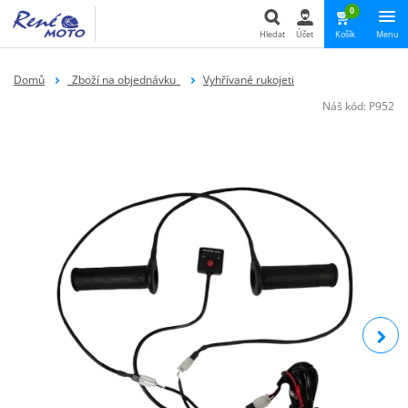
0
Hledat
Účet
Košík
Menu
Hledat
Domů
_Zboží na objednávku_
Vyhřívané rukojeti
Náš kód:
P952