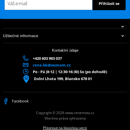
Přihlásit se
Úroveň 3
44,96W
Úroveň 4
45,5W
Úroveň 5
45,9W
Užitečné informace
Kontaktní údaje
+420 603 983 037
rene.bk@seznam.cz
Po - Pá (8-12 | 12:30-16:30) So (po dohodě)
Dolní Lhota 199, Blansko 678 01
Facebook
Copyright © 2026 www.renemoto.cz
Všechna práva vyhrazena
Přepnout na klasickou verzi