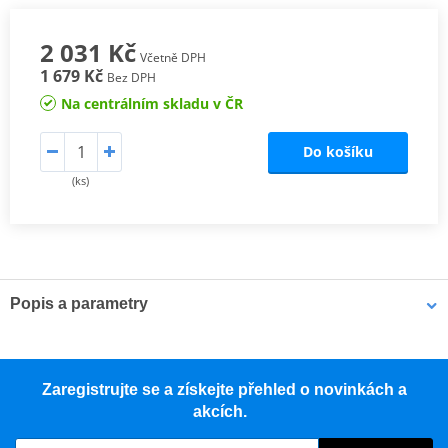
2 031 Kč
Včetně DPH
1 679 Kč
Bez DPH
Na centrálním skladu v ČR
Do košíku
(ks)
Popis a parametry
Výrobce
JMP
Alternativa
7060940
Zaregistrujte se a získejte přehled o novinkách a
Úroveň 1
41,85W
akcích.
Úroveň 2
43,74W