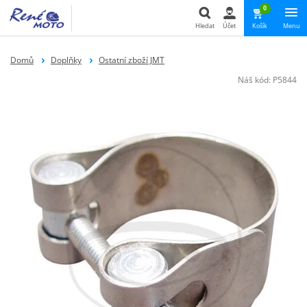
0
Hledat
Účet
Košík
Menu
Hledat
Domů
Doplňky
Ostatní zboží JMT
Náš kód:
P5844