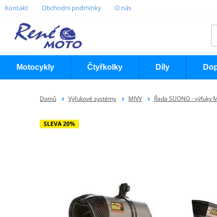
Kontakt
Obchodní podmínky
O nás
Motocykly
Čtyřkolky
Díly
Dop
Domů
Výfukové systémy
MIVV
Řada SUONO - výfuky 
SLEVA 20%