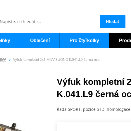
Hledat
lňky
Oblečení
Pro čtyřkolky
Prod
MIVV
Výfuk kompletní 2x1 MIVV SUONO K.041.L9 černá ocel
Výfuk kompletní
K.041.L9 černá oc
Řada SPORT, pozice STD, homologac