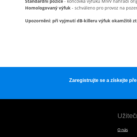
Standardní pozice
- koncovka výfuku MIVV nahradí ori
Homologovaný výfuk
- schváleno pro provoz na poz
Upozornění: při vyjmutí dB-killeru výfuk okamžitě zt
Zaregistrujte se a získejte p
Užiteč
O nás