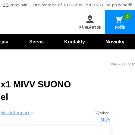
Porovnání
Otevřeno: Po-Pá: 8:00-12:00 12:30-16.30| So: po dohodě
0
PŘIHLÁSIT SE
KOŠÍK
ejna
Servis
Kontakty
Novinky
Náš kód:
P202
 2x1 MIVV SUONO
el
e
Více informací
:
Výrobce
MIVV