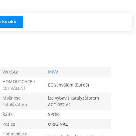
o košíku
Výrobce
MIVV
HOMOLOGACE /
EC schválení (Euro3)
SCHVÁLENÍ
Možnost
lze vybavit katalyzátorem
katalyzátoru
ACC.037.A1
Řada
SPORT
Pozice
ORIGINAL
Homologace