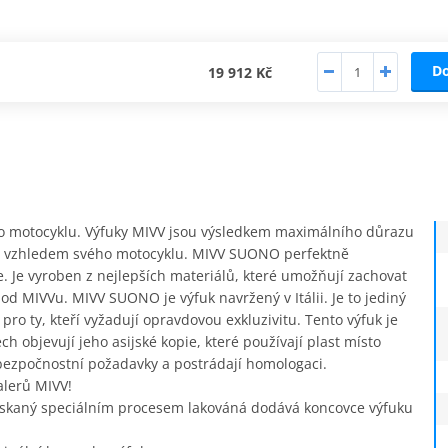
D
19 912 Kč
eho motocyklu. Výfuky MIVV jsou výsledkem maximálního důrazu
išit vzhledem svého motocyklu. MIVV SUONO perfektně
e. Je vyroben z nejlepších materiálů, které umožňují zachovat
d MIVVu. MIVV SUONO je výfuk navržený v Itálii. Je to jediný
pro ty, kteří vyžadují opravdovou exkluzivitu. Tento výfuk je
h objevují jeho asijské kopie, které používají plast místo
 bezpočnostní požadavky a postrádají homologaci.
lerů MIVV!
 získaný speciálním procesem lakováná dodává koncovce výfuku