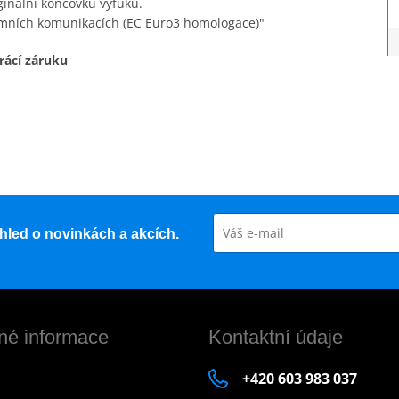
ginální koncovku výfuku.
emních komunikacích (EC Euro3 homologace)"
rácí záruku
řehled o novinkách a akcích.
né informace
Kontaktní údaje
+420 603 983 037