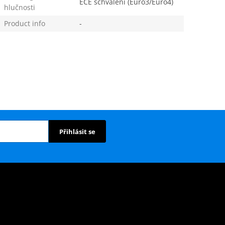
ECE schválení (Euro3/Euro4)
hlučnosti
Product info
-
Přihlásit se