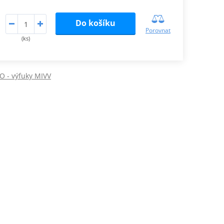
Do košíku
Porovnat
(ks)
 - výfuky MIVV