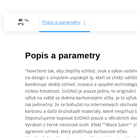
Popis a parametry
Popis a parametry
"Navržené tak, aby zlepšily vzhled, zvuk a výkon vaš
na design s úmyslem uspokojit ty, kteří se chtějí odl
kombinuje skvělý vzhled, inovace a vyspělé technologi
nízkou hmotnost. SUONO je pouze jedno, to originální o
výfuk na světě se dvěma karbonovými víčky. Je to výfuk 
tak jedinečný, že se bohužel na internetových obchodec
karbonu a další druhořadé materiály, které nesplňují
Doporučujeme kupovat SUONO pouze u oficiálních dea
Vyroben z černé nerezové oceli. Efekt ""Black Satin""
agresivní vzhled, který podtrhuje karbonové víčko.