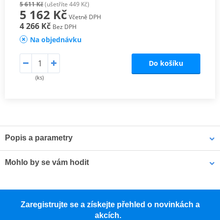
5 611 Kč
(ušetříte 449 Kč)
5 162 Kč
Včetně DPH
4 266 Kč
Bez DPH
Na objednávku
Do košíku
(ks)
Popis a parametry
Nový kufr SH51
je ideálním doplňkem k rozšiřitelnému bočnímu
Mohlo by se vám hodit
kufru SH38X. Společně tvoří perfektní sadu pro dlouhé trasy, kdy
potřebujete přepravovat velký objem nákladu.
Sada šroubů pro opěrku kufru SHAD D1RIBOR
Má kapacitu pro 2 modulární helmy ECE 22.06 (jedna velikosti
Zaregistrujte se a získejte přehled o novinkách a
XL a jedna velikosti M) a maximální nosnost 10 kg.
akcích.