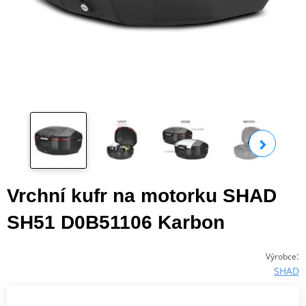
Zobra
Vrchní kufr na motorku SHAD
SH51 D0B51106 Karbon
:
Výrobce
SHAD