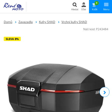
0
Hledat
Účet
Košík
Menu
Hledat
Domů
Zavazadla
Kufry SHAD
Vrchní kufry SHAD
Náš kód:
P243484
SLEVA 8%