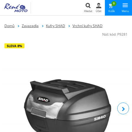
0
Hledat
Účet
Košík
Menu
Hledat
Domů
Zavazadla
Kufry SHAD
Vrchní kufry SHAD
Náš kód:
P9281
SLEVA 8%