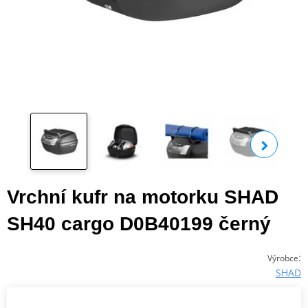
Zobra
Vrchní kufr na motorku SHAD
SH40 cargo D0B40199 černý
:
Výrobce
SHAD