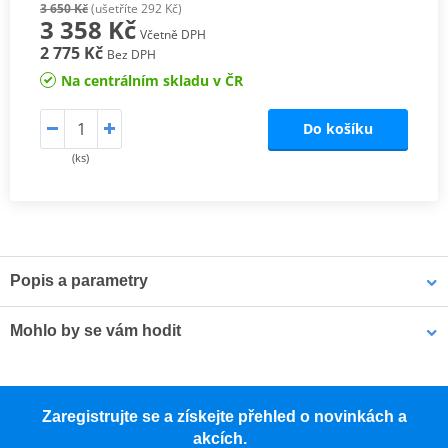
3 650 Kč
(ušetříte 292 Kč)
3 358 Kč
Včetně DPH
2 775 Kč
Bez DPH
Na centrálním skladu v ČR
Do košíku
(ks)
Popis a parametry
Vrchní kufr SH40 Cargo
s kapacitou pro jednu integrální helmu
Mohlo by se vám hodit
nebo dvě helmy: integrální a otevřenou.
Horní nosič kufru SHAD D1B40PTR pro SH40
Zaregistrujte se a získejte přehled o novinkách a
SH40 C
argo je ideální pro ty, kteří používají motorku jako pracovní
akcích.
nástroj. Tento vrchní kufr je vyroben z vysoce kvalitního tvrzeného