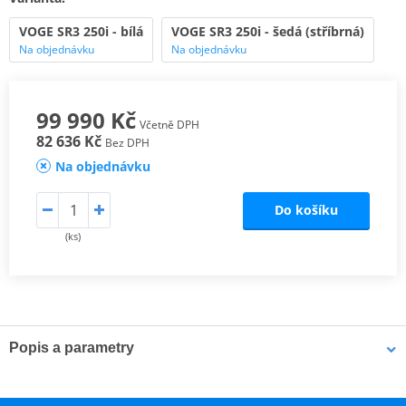
VOGE SR3 250i - bílá
VOGE SR3 250i - šedá (stříbrná)
Na objednávku
Na objednávku
99 990 Kč
Včetně DPH
82 636 Kč
Bez DPH
Na objednávku
Do košíku
(ks)
Popis a parametry
Je čas vystoupit ze stínu
SR 1 ti nestačí a SR 4 je na tebe moc velký? Co takhle SR 3? Ano,