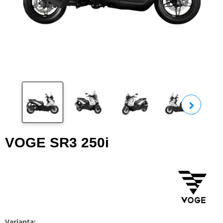
Zobra
VOGE SR3 250i
Varianta: