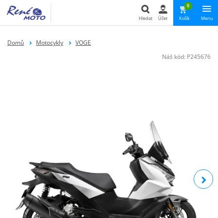
0
Hledat
Účet
Košík
Menu
Hledat
Domů
Motocykly
VOGE
Náš kód:
P245676