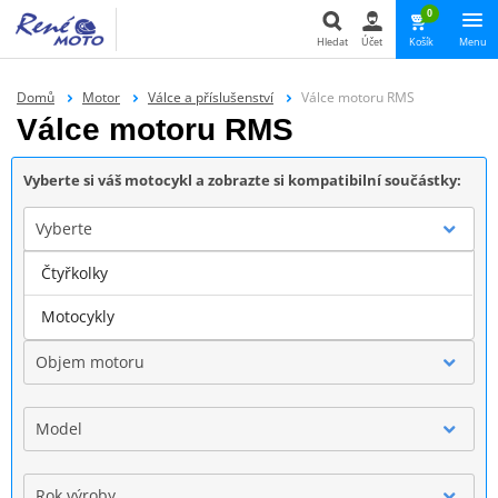
0
Hledat
Účet
Košík
Menu
Hledat
Domů
Motor
Válce a příslušenství
Válce motoru RMS
Válce motoru RMS
Vyberte si váš motocykl a zobrazte si kompatibilní součástky:
Vyberte
Čtyřkolky
Značka
Motocykly
Objem motoru
Model
Rok výroby