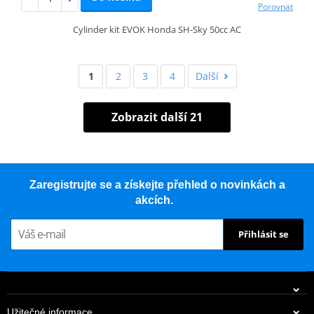
Porovnat
Cylinder kit EVOK Honda SH-Sky 50cc AC
1
2
3
4
Další
Zobrazit další 21
Zaregistrujte se a získejte přehled o novinkách a
akcích.
Přihlásit se
Užitečné informace