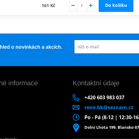
Do košíku
161 Kč
řehled o novinkách a akcích.
né informace
Kontaktní údaje
+420 603 983 037
rene.bk@seznam.cz
Po - Pá (8-12 | 12:30-1
Dolní Lhota 199, Blansko 67