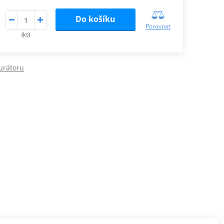
Do košíku
Porovnat
(ks)
urátoru