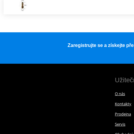
Zaregistrujte se a získejte p
Užiteč
O nás
Kontakty
Prodejna
Servis