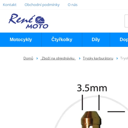
Kontakt
Obchodní podmínky
O nás
Motocykly
Čtyřkolky
Díly
Dop
Domů
_Zboží na objednávku_
Trysky karburátoru
Trys