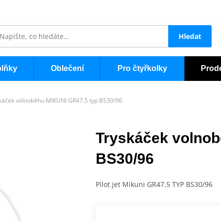
Hledat
lňky
Oblečení
Pro čtyřkolky
Prod
káček volnoběhu MIKUNI GR47.5 typ BS30/96
Tryskáček volnob
BS30/96
Pilot jet Mikuni GR47.5 TYP BS30/96