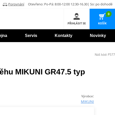
Porovnání
Otevřeno: Po-Pá: 8:00-12:00 12:30-16.30| So: po dohodě
0
PŘIHLÁSIT SE
KOŠÍK
ejna
Servis
Kontakty
Novinky
Náš kód:
P577
ěhu MIKUNI GR47.5 typ
:
Výrobce
MIKUNI