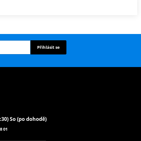
Přihlásit se
6:30) So (po dohodě)
8 01