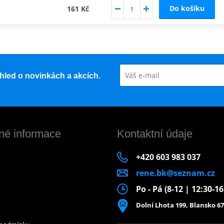
Do košíku
161 Kč
řehled o novinkách a akcích.
né informace
Kontaktní údaje
+420 603 983 037
rene.bk@seznam.cz
Po - Pá (8-12 | 12:30-1
Dolní Lhota 199, Blansko 67