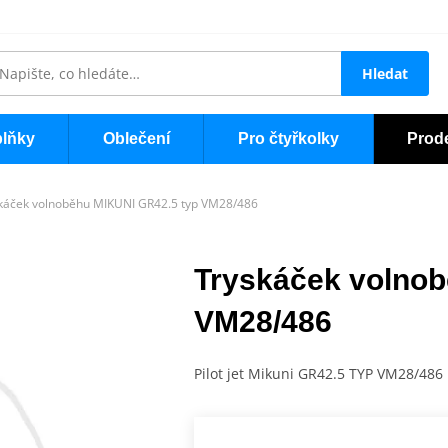
Hledat
lňky
Oblečení
Pro čtyřkolky
Prod
káček volnoběhu MIKUNI GR42.5 typ VM28/486
Tryskáček volnob
VM28/486
Pilot jet Mikuni GR42.5 TYP VM28/486