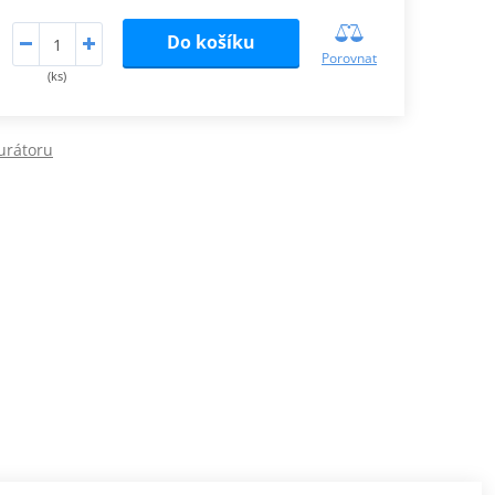
Do košíku
Porovnat
(ks)
urátoru