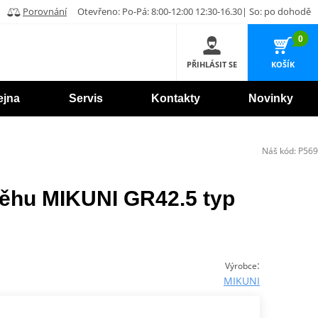
Porovnání
Otevřeno: Po-Pá: 8:00-12:00 12:30-16.30| So: po dohodě
0
PŘIHLÁSIT SE
KOŠÍK
ejna
Servis
Kontakty
Novinky
Náš kód:
P569
ěhu MIKUNI GR42.5 typ
:
Výrobce
MIKUNI