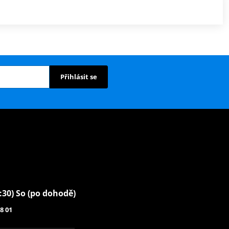
Přihlásit se
6:30) So (po dohodě)
8 01