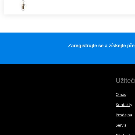
Zaregistrujte se a získejte p
Užiteč
O nás
Kontakty
Prodejna
Servis