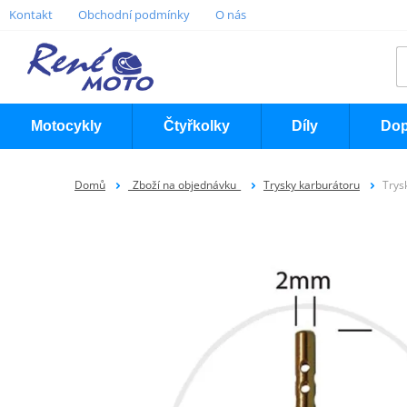
Kontakt
Obchodní podmínky
O nás
Motocykly
Čtyřkolky
Díly
Dop
Domů
_Zboží na objednávku_
Trysky karburátoru
Trys