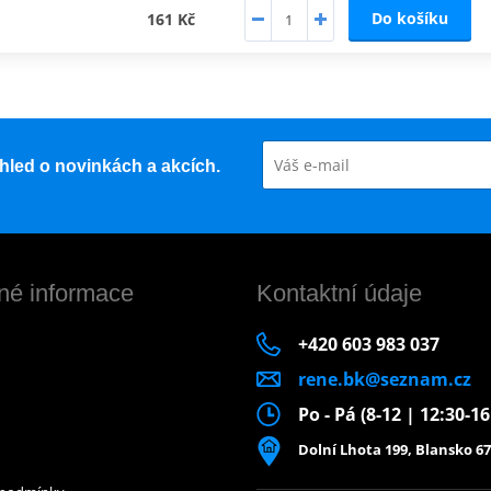
Do košíku
161 Kč
řehled o novinkách a akcích.
né informace
Kontaktní údaje
+420 603 983 037
rene.bk@seznam.cz
Po - Pá (8-12 | 12:30-1
Dolní Lhota 199, Blansko 67