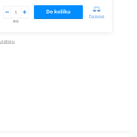
Do košíku
Porovnat
(ks)
urátoru