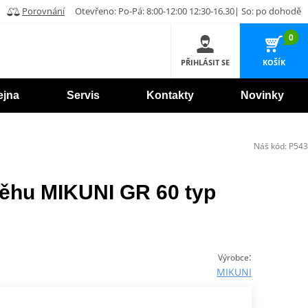
Porovnání
Otevřeno: Po-Pá: 8:00-12:00 12:30-16.30| So: po dohodě
0
PŘIHLÁSIT SE
KOŠÍK
ejna
Servis
Kontakty
Novinky
Náš kód:
P543
ěhu MIKUNI GR 60 typ
:
Výrobce
MIKUNI