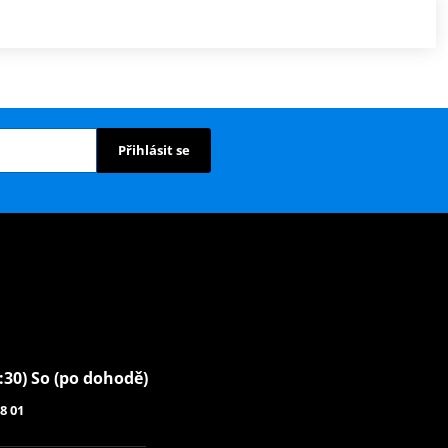
Přihlásit se
6:30) So (po dohodě)
8 01