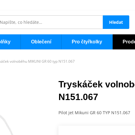
Hledat
lňky
Oblečení
Pro čtyřkolky
Prod
káček volnoběhu MIKUNI GR 60 typ N151.067
Tryskáček volnob
N151.067
Pilot jet Mikuni GR 60 TYP N151.067