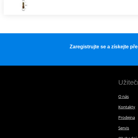
Zaregistrujte se a získejte p
Užiteč
O nás
Kontakty
Prodejna
Servis