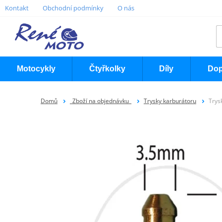
Kontakt
Obchodní podmínky
O nás
Motocykly
Čtyřkolky
Díly
Dop
Domů
_Zboží na objednávku_
Trysky karburátoru
Trys