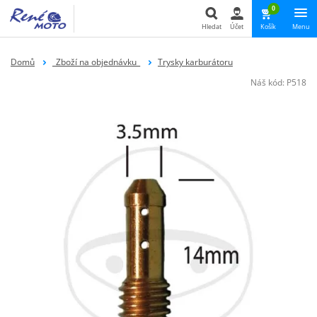
0
Hledat
Účet
Košík
Menu
Hledat
Domů
_Zboží na objednávku_
Trysky karburátoru
Náš kód:
P518