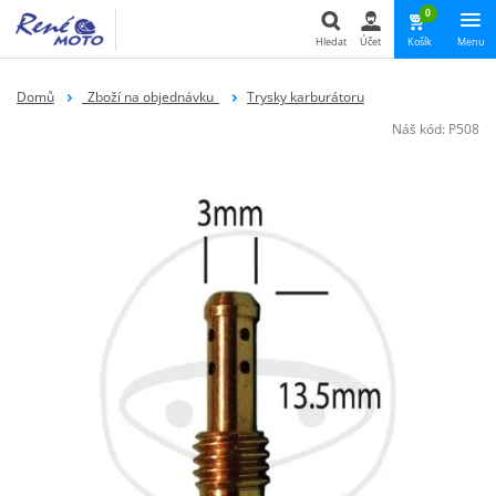
0
Hledat
Účet
Košík
Menu
Hledat
Domů
_Zboží na objednávku_
Trysky karburátoru
Náš kód:
P508