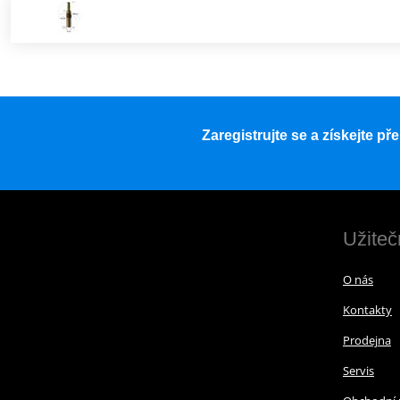
Zaregistrujte se a získejte p
Užiteč
O nás
Kontakty
Prodejna
Servis