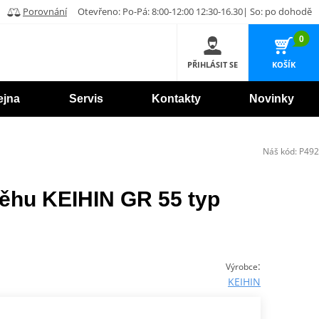
Porovnání
Otevřeno: Po-Pá: 8:00-12:00 12:30-16.30| So: po dohodě
0
PŘIHLÁSIT SE
KOŠÍK
ejna
Servis
Kontakty
Novinky
Náš kód:
P492
ěhu KEIHIN GR 55 typ
:
Výrobce
KEIHIN