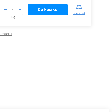
Do košíku
Porovnat
(ks)
urátoru