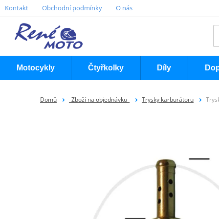
Kontakt
Obchodní podmínky
O nás
Motocykly
Čtyřkolky
Díly
Dop
Domů
_Zboží na objednávku_
Trysky karburátoru
Trys