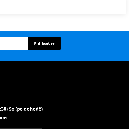
Přihlásit se
6:30) So (po dohodě)
8 01