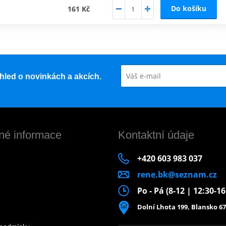
Do košíku
161 Kč
řehled o novinkách a akcích.
né informace
Kontaktní údaje
+420 603 983 037
rene.bk@seznam.cz
Po - Pá (8-12 | 12:30-1
Dolní Lhota 199, Blansko 67