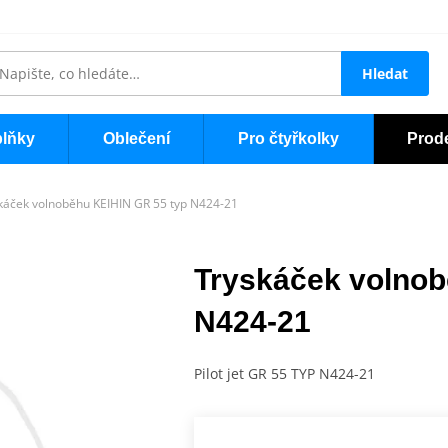
Hledat
lňky
Oblečení
Pro čtyřkolky
Prod
káček volnoběhu KEIHIN GR 55 typ N424-21
Tryskáček volnob
N424-21
Pilot jet GR 55 TYP N424-21