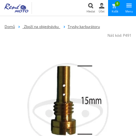
0
Hledat
Účet
Košík
Menu
Hledat
Domů
_Zboží na objednávku_
Trysky karburátoru
Náš kód:
P491