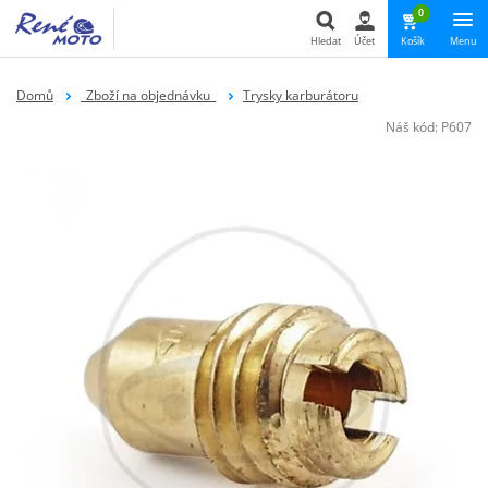
0
Hledat
Účet
Košík
Menu
Hledat
Domů
_Zboží na objednávku_
Trysky karburátoru
Náš kód:
P607