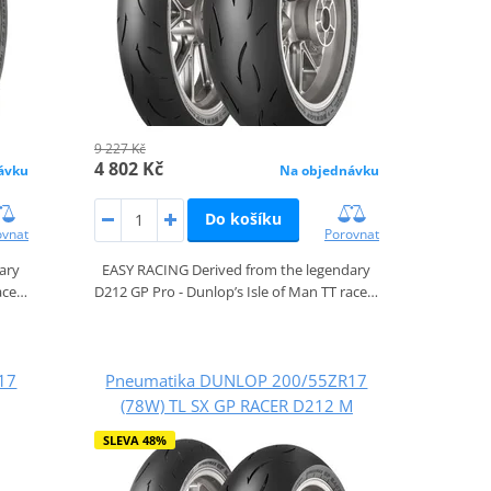
9 227 Kč
4 802 Kč
ávku
Na objednávku
Do košíku
ovnat
Porovnat
ary
EASY RACING Derived from the legendary
race…
D212 GP Pro - Dunlop’s Isle of Man TT race…
17
Pneumatika DUNLOP 200/55ZR17
(78W) TL SX GP RACER D212 M
SLEVA 48%