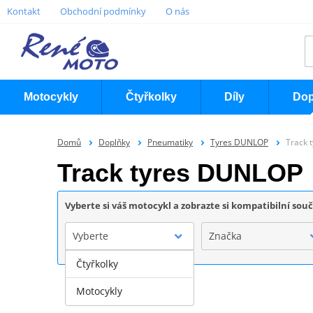
Kontakt
Obchodní podmínky
O nás
Motocykly
Čtyřkolky
Díly
Dop
Domů
Doplňky
Pneumatiky
Tyres DUNLOP
Track 
Track tyres DUNLOP
Vyberte si váš motocykl a zobrazte si kompatibilní sou
Vyberte
Značka
Čtyřkolky
Motocykly