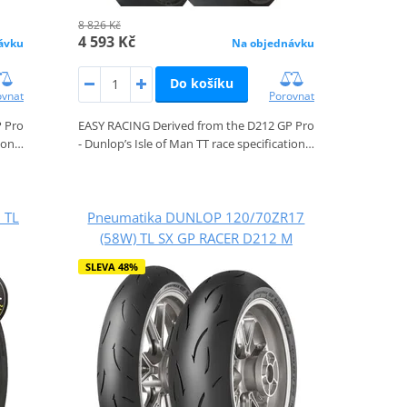
8 826 Kč
4 593 Kč
ávku
Na objednávku
Do košíku
ovnat
Porovnat
 Pro
EASY RACING Derived from the D212 GP Pro
tion…
- Dunlop’s Isle of Man TT race specification…
 TL
Pneumatika DUNLOP 120/70ZR17
(58W) TL SX GP RACER D212 M
SLEVA 48%