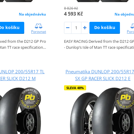
8 826 Kč
4 593 Kč
Na objednávku
Na objedn
Do košíku
Do košíku
Porovnat
Por
ved from the D212 GP Pro
EASY RACING Derived from the D212 GP
 Man TT race specification…
- Dunlop’s Isle of Man TT race specifica
UNLOP 200/55R17 TL
Pneumatika DUNLOP 200/55R17
CER SLICK D212 M
SX GP RACER SLICK D212 E
SLEVA 48%