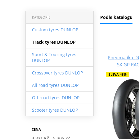
Podle katalogu
KATEGORIE
Custom tyres DUNLOP
Track tyres DUNLOP
Sport & Touring tyres
Pneumatika D
DUNLOP
SX GP RA
Crossover tyres DUNLOP
SLEVA 48%
All road tyres DUNLOP
Off road tyres DUNLOP
Scooter tyres DUNLOP
CENA
3 331 Kč
5 305 Kč