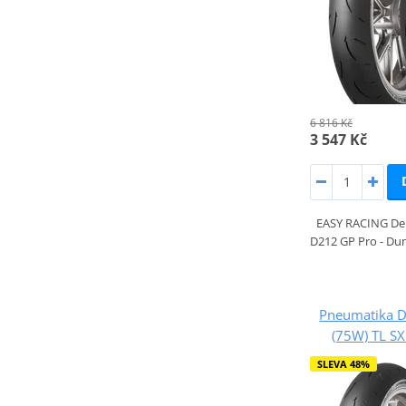
6 816 Kč
3 547 Kč
EASY RACING Der
D212 GP Pro - Dun
Pneumatika 
(75W) TL S
SLEVA 48%