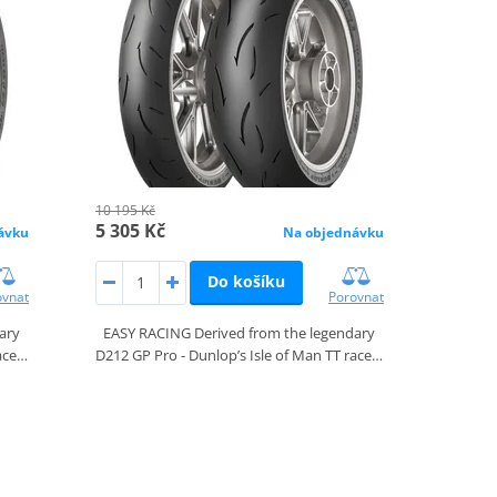
10 195 Kč
5 305 Kč
ávku
Na objednávku
Do košíku
ovnat
Porovnat
ary
EASY RACING Derived from the legendary
race…
D212 GP Pro - Dunlop’s Isle of Man TT race…