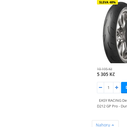
SLEVA 48%
10 195 Kč
5 305 Kč
EASY RACING Der
D212 GP Pro - Dun
Nahoru