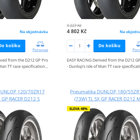
9 227 Kč
4 802 Kč
Na objednávku
Na objedn
Do košíku
Do košíku
Porovnat
Por
ved from the D212 GP Pro
EASY RACING Derived from the D212 GP
 Man TT race specification…
- Dunlop’s Isle of Man TT race specifica
DUNLOP 120/70ZR17
Pneumatika DUNLOP 180/55ZR
X GP RACER D212 S
(73W) TL SX GP RACER D212 
SLEVA 48%