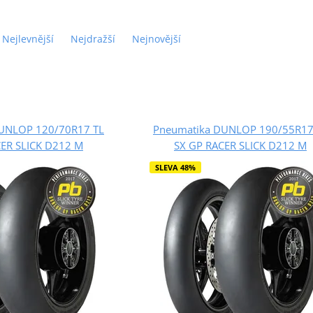
Nejlevnější
Nejdražší
Nejnovější
UNLOP 120/70R17 TL
Pneumatika DUNLOP 190/55R17
CER SLICK D212 M
SX GP RACER SLICK D212 M
SLEVA 48%