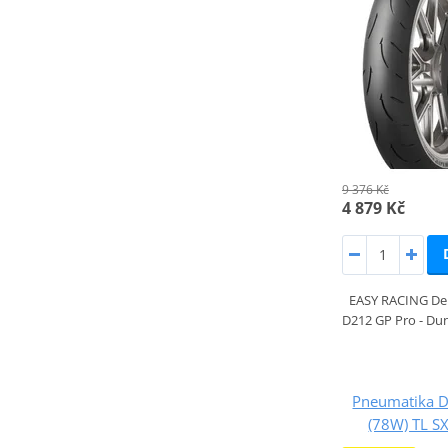
9 376 Kč
4 879 Kč
EASY RACING Der
D212 GP Pro - Dun
Pneumatika 
(78W) TL S