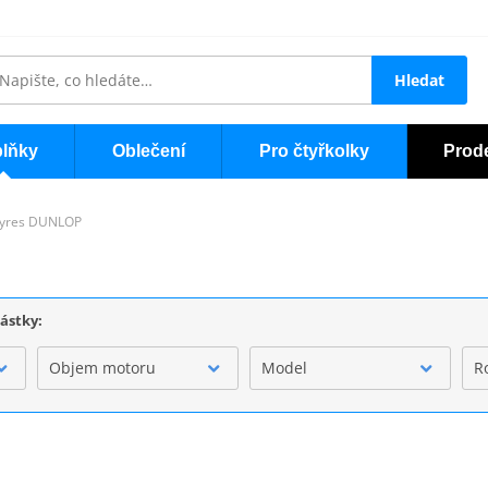
Hledat
lňky
Oblečení
Pro čtyřkolky
Prod
tyres DUNLOP
částky:
Objem motoru
Model
R