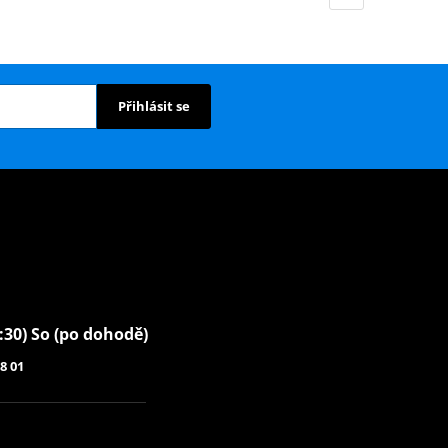
Přihlásit se
6:30) So (po dohodě)
8 01