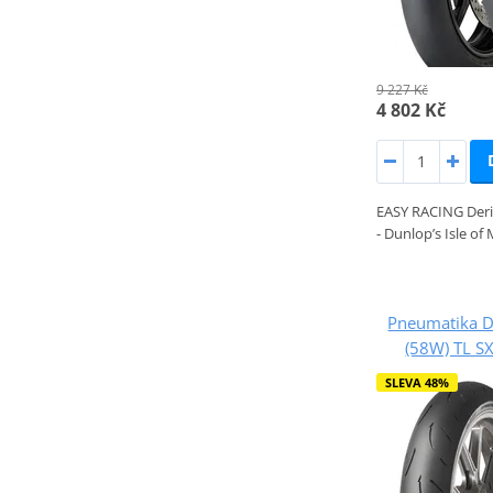
9 227 Kč
4 802 Kč
EASY RACING Deri
- Dunlop’s Isle of
Pneumatika 
(58W) TL S
SLEVA 48%