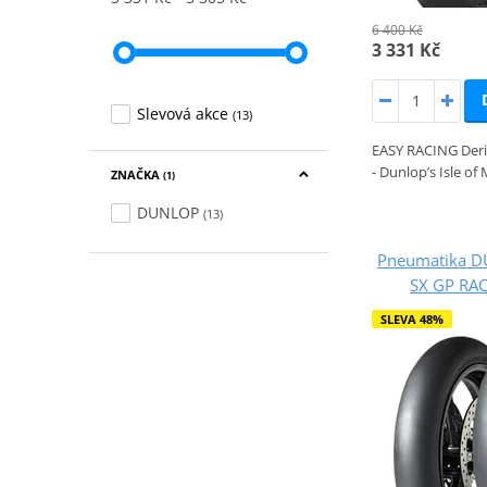
6 400 Kč
3 331 Kč
Slevová akce
(13)
EASY RACING Deri
- Dunlop’s Isle of
ZNAČKA
(1)
DUNLOP
(13)
Pneumatika D
SX GP RA
SLEVA 48%