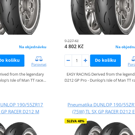
9 227 Kč
4 802 Kč
Na objednávku
Na objedn
Do košíku
Do košíku
Porovnat
Por
ived from the legendary
EASY RACING Derived from the legend
lop’s Isle of Man TT race…
D212 GP Pro - Dunlop’s Isle of Man TT 
DUNLOP 190/55ZR17
Pneumatika DUNLOP 190/55ZR
X GP RACER D212 M
(75W) TL SX GP RACER D212 E
SLEVA 48%