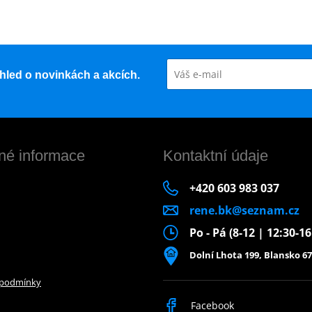
řehled o novinkách a akcích.
né informace
Kontaktní údaje
+420 603 983 037
rene.bk@seznam.cz
Po - Pá (8-12 | 12:30-1
Dolní Lhota 199, Blansko 67
 podmínky
Facebook