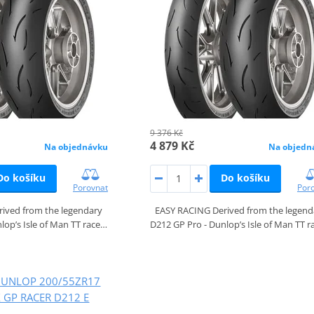
9 376 Kč
4 879 Kč
Na objednávku
Na objedn
Do košíku
Do košíku
Porovnat
Por
ived from the legendary
EASY RACING Derived from the legend
lop’s Isle of Man TT race…
D212 GP Pro - Dunlop’s Isle of Man TT 
DUNLOP 200/55ZR17
X GP RACER D212 E