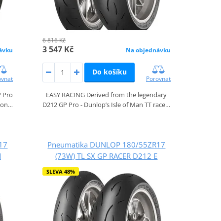
6 816 Kč
3 547 Kč
ávku
Na objednávku
Do košíku
ovnat
Porovnat
 Pro
EASY RACING Derived from the legendary
tion…
D212 GP Pro - Dunlop’s Isle of Man TT race…
17
Pneumatika DUNLOP 180/55ZR17
M
(73W) TL SX GP RACER D212 E
SLEVA 48%