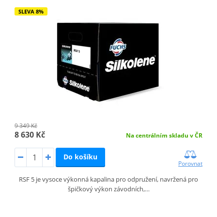
SLEVA 8%
9 349 Kč
8 630 Kč
Na centrálním skladu v ČR
Do košíku
Porovnat
RSF 5 je vysoce výkonná kapalina pro odpružení, navržená pro
špičkový výkon závodních,…