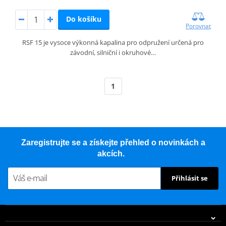
Do košíku
Porovnat
RSF 15 je vysoce výkonná kapalina pro odpružení určená pro
závodní, silniční i okruhové…
1
Zaregistrujte se a získejte přehled o novinkách a
akcích.
Přihlásit se