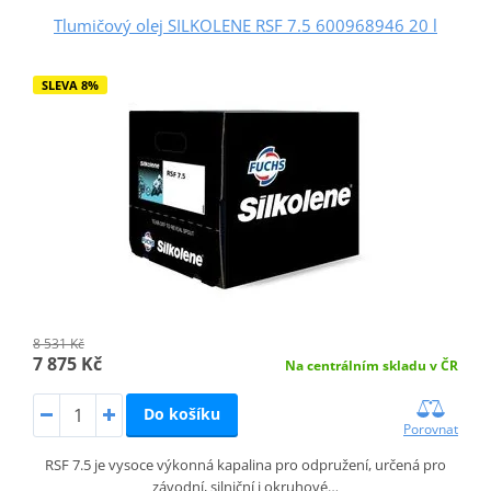
Tlumičový olej SILKOLENE RSF 7.5 600968946 20 l
SLEVA 8%
8 531 Kč
7 875 Kč
Na centrálním skladu v ČR
Do košíku
Porovnat
RSF 7.5 je vysoce výkonná kapalina pro odpružení, určená pro
závodní, silniční i okruhové…