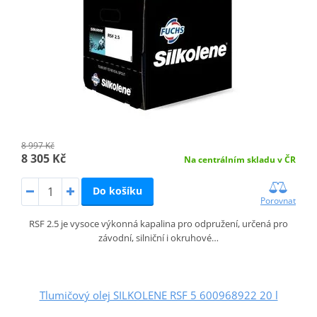
8 997 Kč
8 305 Kč
Na centrálním skladu v ČR
Do košíku
Porovnat
RSF 2.5 je vysoce výkonná kapalina pro odpružení, určená pro
závodní, silniční i okruhové…
Tlumičový olej SILKOLENE RSF 5 600968922 20 l