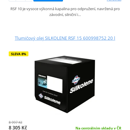
RSF 10 je vysoce výkonná kapalina pro odpružení, navržená pro
závodní, silniční i…
Tlumičový olej SILKOLENE RSF 15 600998752 20 l
SLEVA 8%
8 997 Kč
8 305 Kč
Na centrálním skladu v ČR