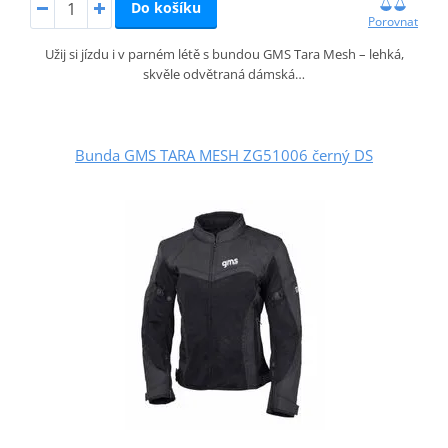
Do košíku
Porovnat
Užij si jízdu i v parném létě s bundou GMS Tara Mesh – lehká,
skvěle odvětraná dámská…
Bunda GMS TARA MESH ZG51006 černý DS