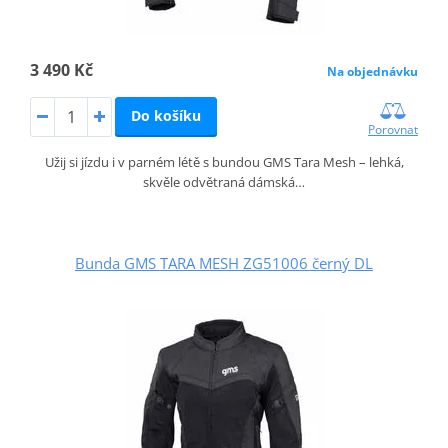
3 490 Kč
Na objednávku
Do košíku
Porovnat
Užij si jízdu i v parném létě s bundou GMS Tara Mesh – lehká,
skvěle odvětraná dámská…
Bunda GMS TARA MESH ZG51006 černý DL