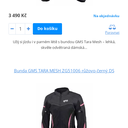
3 490 Kč
Na objednávku
Do košíku
Porovnat
Užij si jízdu i v parném létě s bundou GMS Tara Mesh – lehká,
skvěle odvětraná dámská…
Bunda GMS TARA MESH ZG51006 růžovo-černý DS