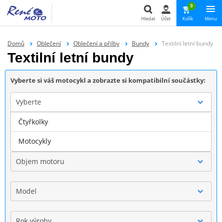
0
Hledat
Účet
Košík
Menu
Hledat
Domů
Oblečení
Oblečení a přilby
Bundy
Textilní letní bundy
Textilní letní bundy
Vyberte si váš motocykl a zobrazte si kompatibilní součástky:
Vyberte
Čtyřkolky
Značka
Motocykly
Objem motoru
Model
Rok výroby