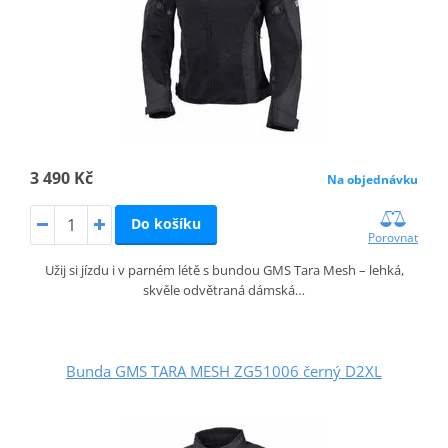
3 490 Kč
Na objednávku
Do košíku
Porovnat
Užij si jízdu i v parném létě s bundou GMS Tara Mesh – lehká,
skvěle odvětraná dámská…
Bunda GMS TARA MESH ZG51006 černý D2XL