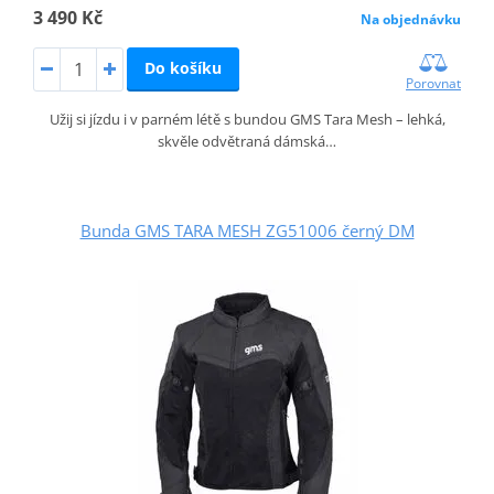
3 490 Kč
Na objednávku
Do košíku
Porovnat
Užij si jízdu i v parném létě s bundou GMS Tara Mesh – lehká,
skvěle odvětraná dámská…
Bunda GMS TARA MESH ZG51006 černý DM