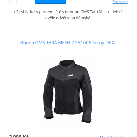
Porovnat
Užij si jízdu i v parném létě s bundou GMS Tara Mesh – lehká,
skvěle odvětraná dámská…
Bunda GMS TARA MESH ZG51006 černý D6XL
3 990 Kč