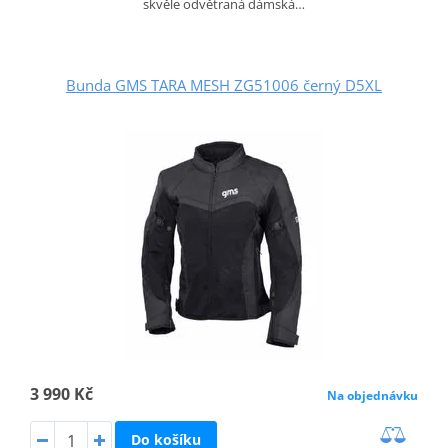
skvěle odvětraná dámská…
Bunda GMS TARA MESH ZG51006 černý D5XL
3 990 Kč
Na objednávku
Do košíku