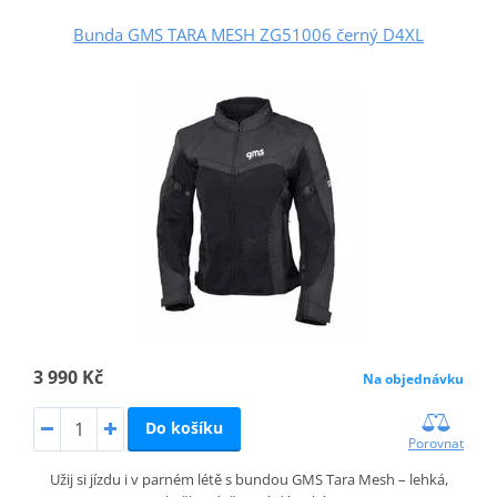
Bunda GMS TARA MESH ZG51006 černý D4XL
3 990 Kč
Na objednávku
Do košíku
Porovnat
Užij si jízdu i v parném létě s bundou GMS Tara Mesh – lehká,