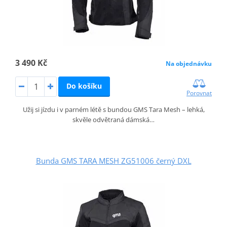
3 490 Kč
Na objednávku
Do košíku
Porovnat
Užij si jízdu i v parném létě s bundou GMS Tara Mesh – lehká,
skvěle odvětraná dámská…
Bunda GMS TARA MESH ZG51006 černý DXL