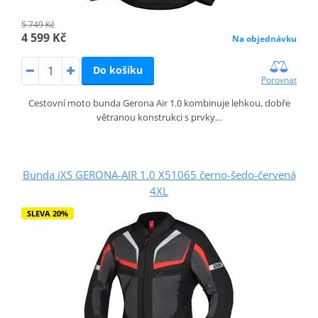
5 749 Kč
4 599 Kč
Na objednávku
Do košíku
Porovnat
Cestovní moto bunda Gerona Air 1.0 kombinuje lehkou, dobře
větranou konstrukci s prvky…
Bunda iXS GERONA-AIR 1.0 X51065 černo-šedo-červená
4XL
SLEVA 20%