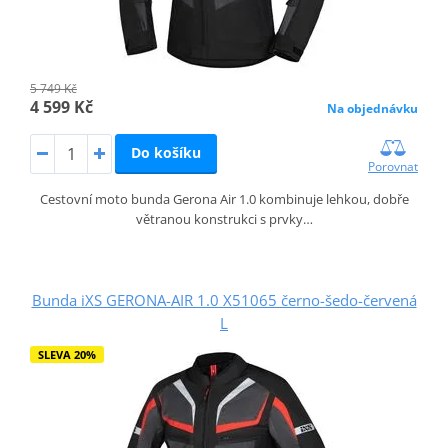
5 749 Kč
4 599 Kč
Na objednávku
Do košíku
Porovnat
Cestovní moto bunda Gerona Air 1.0 kombinuje lehkou, dobře
větranou konstrukci s prvky…
Bunda iXS GERONA-AIR 1.0 X51065 černo-šedo-červená
L
SLEVA 20%