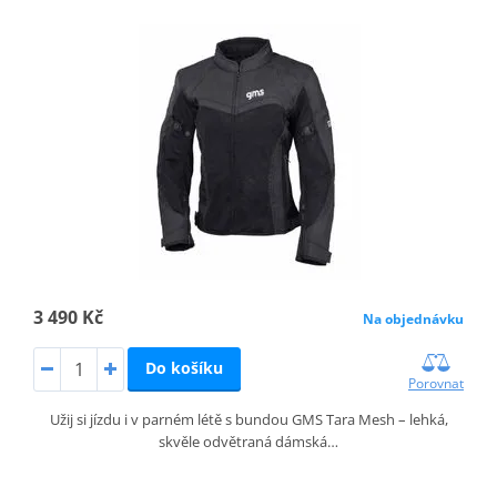
3 490 Kč
Na objednávku
Do košíku
Porovnat
Užij si jízdu i v parném létě s bundou GMS Tara Mesh – lehká,
skvěle odvětraná dámská…