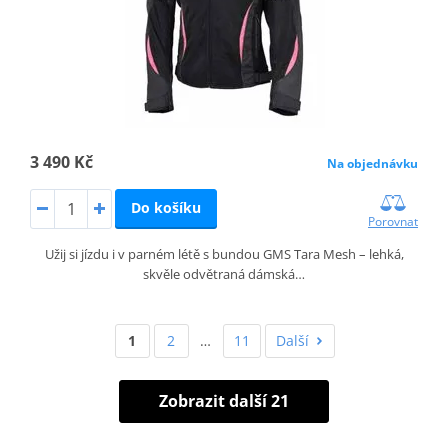
3 490 Kč
Na objednávku
Do košíku
Porovnat
Užij si jízdu i v parném létě s bundou GMS Tara Mesh – lehká,
skvěle odvětraná dámská…
1
2
…
11
Další
Zobrazit další 21