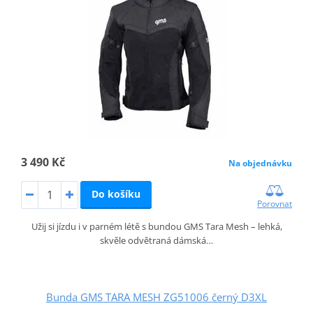
3 490 Kč
Na objednávku
Do košíku
Porovnat
Užij si jízdu i v parném létě s bundou GMS Tara Mesh – lehká,
skvěle odvětraná dámská…
Bunda GMS TARA MESH ZG51006 černý D3XL