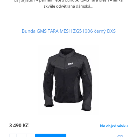
Užij si jízdu i v parném létě s bundou GMS Tara Mesh – lehká,
skvěle odvětraná dámská…
Bunda GMS TARA MESH ZG51006 černý DXS
3 490 Kč
Na objednávku