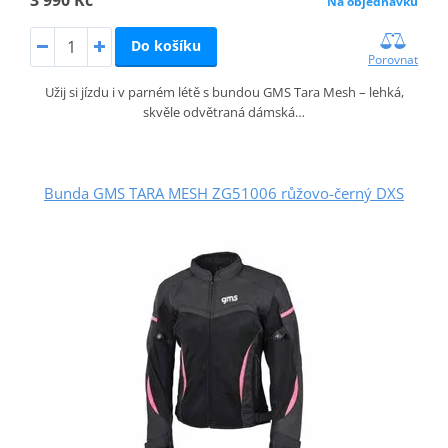
Na objednávku
Do košíku
Porovnat
Užij si jízdu i v parném létě s bundou GMS Tara Mesh – lehká,
skvěle odvětraná dámská…
Bunda GMS TARA MESH ZG51006 růžovo-černý DXS