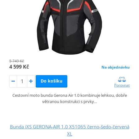
5 749 Kč
4 599 Kč
Na objednávku
Do košíku
Porovnat
Cestovní moto bunda Gerona Air 1.0 kombinuje lehkou, dobře
větranou konstrukci s prvky…
Bunda iXS GERONA-AIR 1.0 X51065 černo-šedo-červená
XL