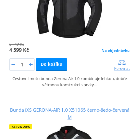
5 749 Kč
4 599 Kč
Na objednávku
Do košíku
Porovnat
Cestovní moto bunda Gerona Air 1.0 kombinuje lehkou, dobře
větranou konstrukci s prvky…
Bunda iXS GERONA-AIR 1.0 X51065 černo-šedo-červená
M
SLEVA 20%