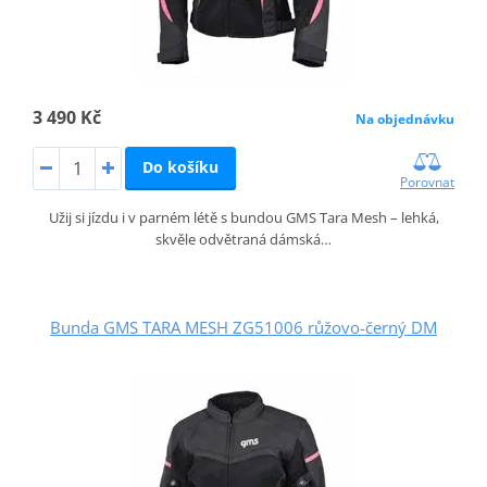
3 490 Kč
Na objednávku
Do košíku
Porovnat
Užij si jízdu i v parném létě s bundou GMS Tara Mesh – lehká,
skvěle odvětraná dámská…
Bunda GMS TARA MESH ZG51006 růžovo-černý DM