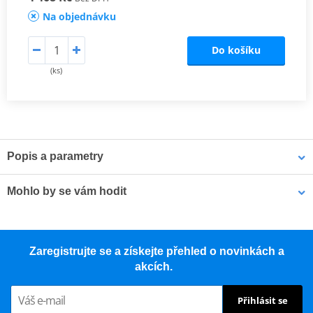
Na objednávku
Do košíku
(ks)
Popis a parametry
Catalog 2021
PDF
Mohlo by se vám hodit
LED světlo POLISPORT HALO LED 8678100019 (7,3/14,7W 13,2V)
Zaregistrujte se a získejte přehled o novinkách a
akcích.
Přihlásit se