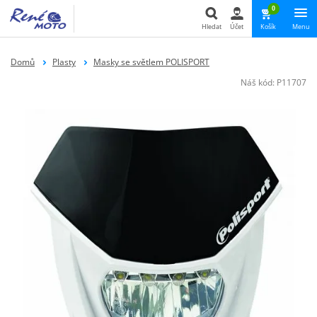
0
Hledat
Účet
Košík
Menu
Hledat
Domů
Plasty
Masky se světlem POLISPORT
Náš kód:
P11707