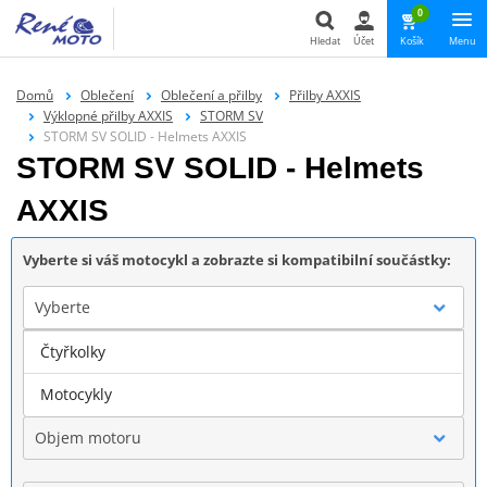
0
Hledat
Účet
Košík
Menu
Hledat
Domů
Oblečení
Oblečení a přilby
Přilby AXXIS
Výklopné přilby AXXIS
STORM SV
STORM SV SOLID - Helmets AXXIS
STORM SV SOLID - Helmets
AXXIS
Vyberte si váš motocykl a zobrazte si kompatibilní součástky:
Vyberte
Čtyřkolky
Značka
Motocykly
Objem motoru