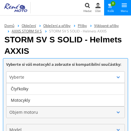
0
Hledat
Účet
Košík
Menu
Hledat
Domů
Oblečení
Oblečení a přilby
Přilby
Výklopné přilby
AXXIS STORM SV S
STORM SV S SOLID - Helmets AXXIS
STORM SV S SOLID - Helmets
AXXIS
Vyberte si váš motocykl a zobrazte si kompatibilní součástky:
Vyberte
Čtyřkolky
Značka
Motocykly
Objem motoru
Model