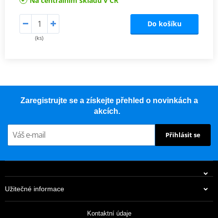
Na centrálním skladu v ČR
Do košíku
(ks)
Zaregistrujte se a získejte přehled o novinkách a
akcích.
Přihlásit se
Užitečné informace
Kontaktní údaje