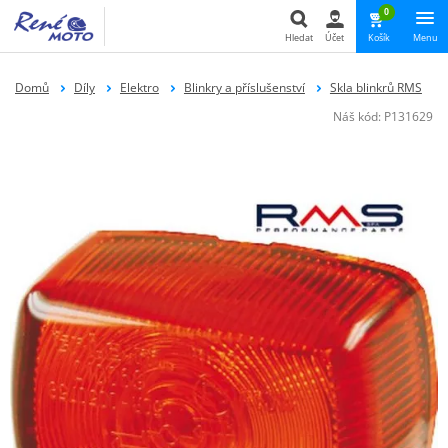
0
Hledat
Účet
Košík
Menu
Hledat
Domů
Díly
Elektro
Blinkry a příslušenství
Skla blinkrů RMS
Náš kód:
P131629