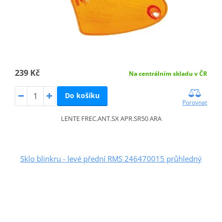
239 Kč
Na centrálním skladu v ČR
Do košíku
Porovnat
LENTE FREC.ANT.SX APR.SR50 ARA
Sklo blinkru - levé přední RMS 246470015 průhledný