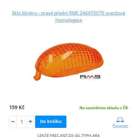
Sklo blinkru - pravé přední RMS 246470070 oranžová
Homologace
159 Kč
Na centrálním skladu v ČR
Do košíku
Porovnat
LENTE FREC.ANT.DX GIL.TYPH.ARA