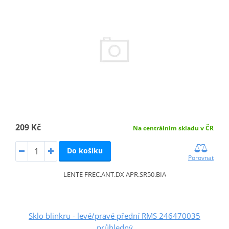
209 Kč
Na centrálním skladu v ČR
Do košíku
Porovnat
LENTE FREC.ANT.DX APR.SR50.BIA
Sklo blinkru - levé/pravé přední RMS 246470035
průhledný