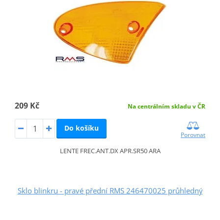
209 Kč
Na centrálním skladu v ČR
Do košíku
Porovnat
LENTE FREC.ANT.DX APR.SR50 ARA
Sklo blinkru - pravé přední RMS 246470025 průhledný