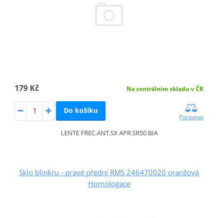
179 Kč
Na centrálním skladu v ČR
Do košíku
Porovnat
LENTE FREC.ANT.SX APR.SR50 BIA
Sklo blinkru - pravé přední RMS 246470020 oranžová
Homologace