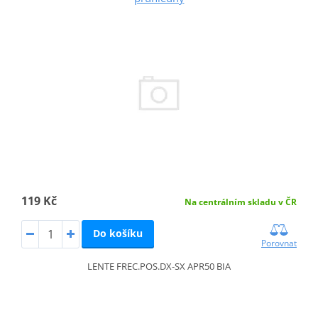
119 Kč
Na centrálním skladu v ČR
Do košíku
Porovnat
LENTE FREC.POS.DX-SX APR50 BIA