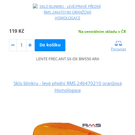
119 Kč
Na centrálním skladu v ČR
Do košíku
Porovnat
LENTE FREC.ANT.SX-DX BWS50 ARA
Sklo blinkru - levé přední RMS 246470210 oranžová
Homologace