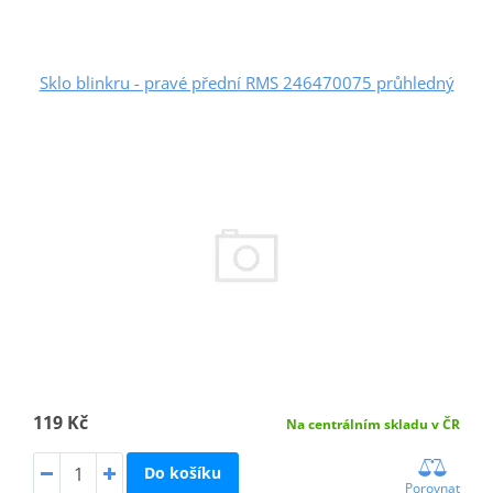
Sklo blinkru - pravé přední RMS 246470075 průhledný
119 Kč
Na centrálním skladu v ČR
Do košíku
Porovnat