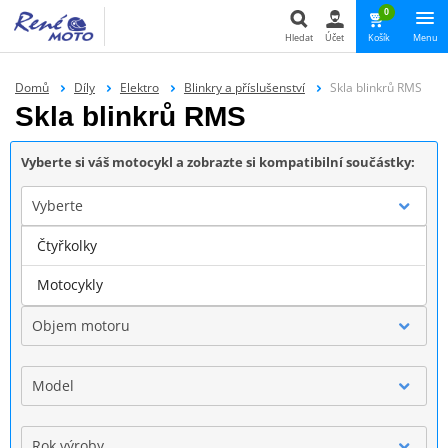
0
Hledat
Účet
Košík
Menu
Hledat
Domů
Díly
Elektro
Blinkry a příslušenství
Skla blinkrů RMS
Skla blinkrů RMS
Vyberte si váš motocykl a zobrazte si kompatibilní součástky:
Vyberte
Čtyřkolky
Značka
Motocykly
Objem motoru
Model
Rok výroby