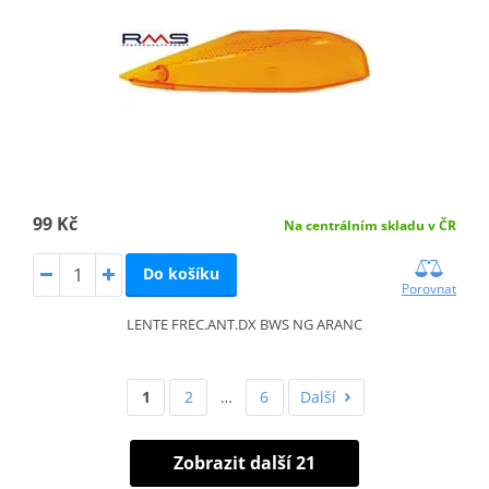
99 Kč
Na centrálním skladu v ČR
Do košíku
Porovnat
LENTE FREC.ANT.DX BWS NG ARANC
1
2
…
6
Další
Zobrazit další 21