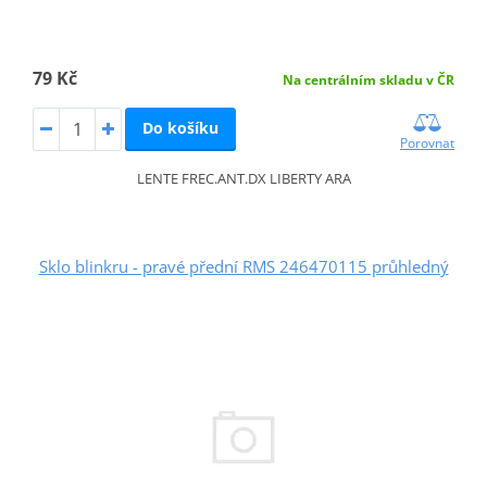
79 Kč
Na centrálním skladu v ČR
Do košíku
Porovnat
LENTE FREC.ANT.DX LIBERTY ARA
Sklo blinkru - pravé přední RMS 246470115 průhledný