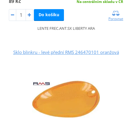
89 Kč
Na centrálním skladu v ČR
Do košíku
Porovnat
LENTE FREC.ANT.SX LIBERTY ARA
Sklo blinkru - levé přední RMS 246470101 oranžová