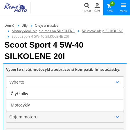
0
Hledat
Účet
Košík
Menu
Hledat
Domů
Díly
Oleje a maziva
Motocyklové oleje a maziva SILKOLENE
Skútrové oleje SILKOLENE
Scoot Sport 4 5W-40 SILKOLENE 20l
Scoot Sport 4 5W-40
SILKOLENE 20l
Vyberte si váš motocykl a zobrazte si kompatibilní součástky:
Vyberte
Čtyřkolky
Značka
Motocykly
Objem motoru