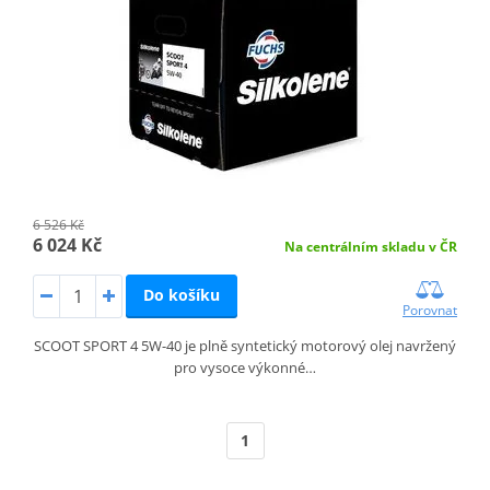
6 526 Kč
6 024 Kč
Na centrálním skladu v ČR
Do košíku
Porovnat
SCOOT SPORT 4 5W-40 je plně syntetický motorový olej navržený
pro vysoce výkonné…
1