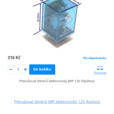
316 Kč
Na objednávku
Do košíku
Porovnat
Přerušovač blinkrů elektronický JMP 12V třípólový
Přerušovač blinkrů JMP elektronický 12V 4pólový