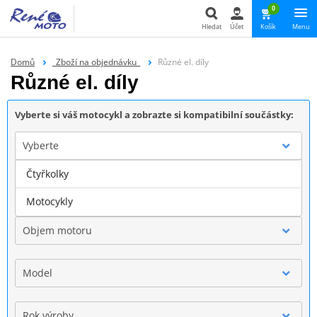
0
Hledat
Účet
Košík
Menu
Hledat
Domů
_Zboží na objednávku_
Různé el. díly
Různé el. díly
Vyberte si váš motocykl a zobrazte si kompatibilní součástky:
Vyberte
Čtyřkolky
Značka
Motocykly
Objem motoru
Model
Rok výroby