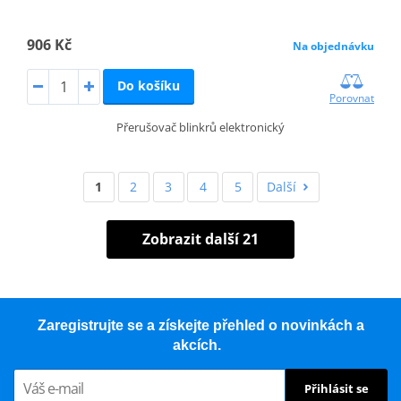
906 Kč
Na objednávku
Do košíku
Porovnat
Přerušovač blinkrů elektronický
1
2
3
4
5
Další
Zobrazit další 21
Zaregistrujte se a získejte přehled o novinkách a
akcích.
Přihlásit se