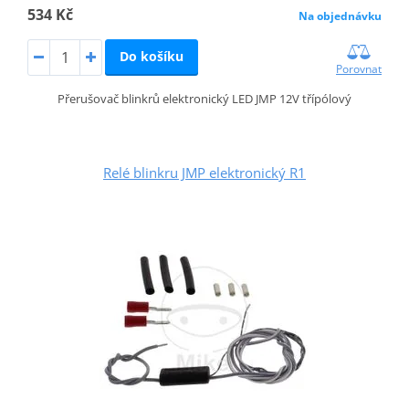
534 Kč
Na objednávku
Do košíku
Porovnat
Přerušovač blinkrů elektronický LED JMP 12V třípólový
Relé blinkru JMP elektronický R1