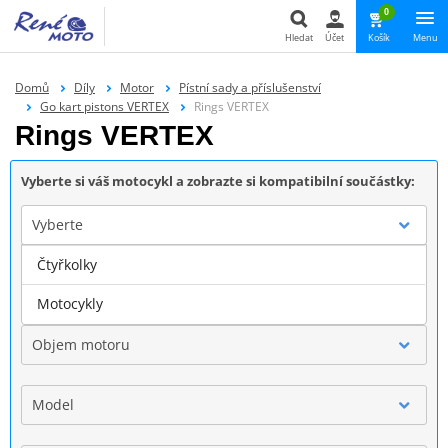
0
Hledat
Účet
Košík
Menu
Hledat
Domů
Díly
Motor
Pístní sady a příslušenství
Go kart pistons VERTEX
Rings VERTEX
Rings VERTEX
Vyberte si váš motocykl a zobrazte si kompatibilní součástky:
Vyberte
Čtyřkolky
Značka
Motocykly
Objem motoru
Model