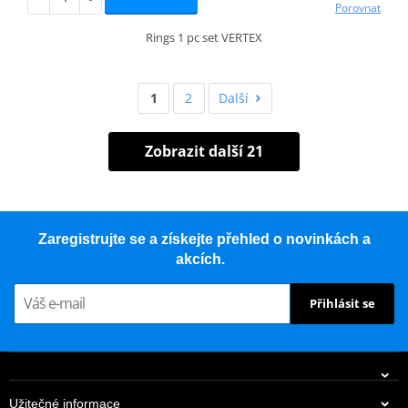
Porovnat
Rings 1 pc set VERTEX
1
2
Další
Zobrazit další 21
Zaregistrujte se a získejte přehled o novinkách a
akcích.
Přihlásit se
Užitečné informace