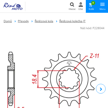
0
Hledat
Účet
Košík
Menu
Hledat
Domů
Převody
Řetězová kola
Řetězová kolečka JT
Náš kód:
P228044