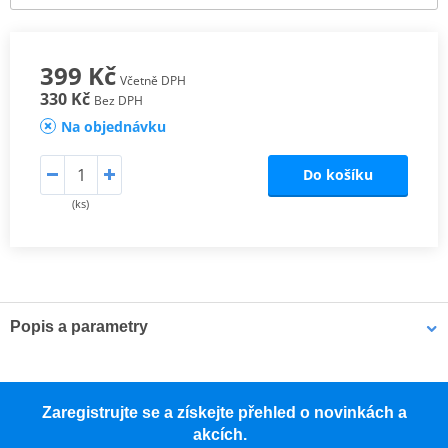
399 Kč
Včetně DPH
330 Kč
Bez DPH
Na objednávku
Do košíku
(ks)
Popis a parametry
JT ocelová řetězová kolečka
Řetězová kolečka JT jsou vyráběna pouze z vysoce kvalitní slitiny
Zaregistrujte se a získejte přehled o novinkách a
chrom-molybdenové oceli SCM420. Sortiment ocelových rozet JT
akcích.