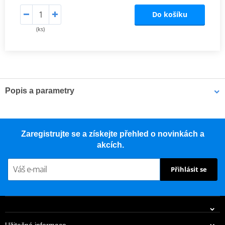
Do košíku
(ks)
Popis a parametry
Převodový řemen RMS zaručuje dokonalou kompatibilitu s
originálním náhradním dílem při vynikajícím poměru ceny a
kvality.
Zaregistrujte se a získejte přehled o novinkách a
akcích.
Technické specifikace:
Přihlásit se
Výška: 8 mm
Délka: 724 mm
Materiál: standardní
Tloušťka: 17,5 mm
Užitečné informace