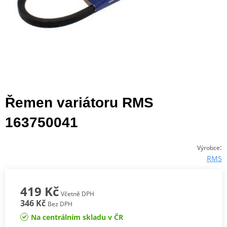
Řemen variátoru RMS
163750041
:
Výrobce
RMS
419 Kč
Včetně DPH
346 Kč
Bez DPH
Na centrálním skladu v ČR