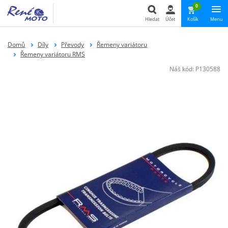
0
Hledat
Účet
Košík
Menu
Hledat
Domů
Díly
Převody
Řemeny variátoru
Řemeny variátoru RMS
Náš kód:
P130588