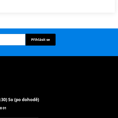
Přihlásit se
6:30) So (po dohodě)
8 01