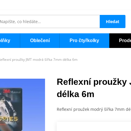
Hledat
lňky
Oblečení
Pro čtyřkolky
Prod
eflexní proužky JMT modrá šířka 7mm délka 6m
Reflexní proužky
délka 6m
Reflexní proužek modrý šířka 7mm dé