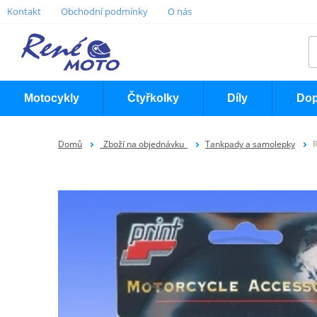
Kontakt
Obchodní podmínky
O nás
Motocykly
Čtyřkolky
Díly
Dop
Domů
_Zboží na objednávku_
Tankpady a samolepky
R