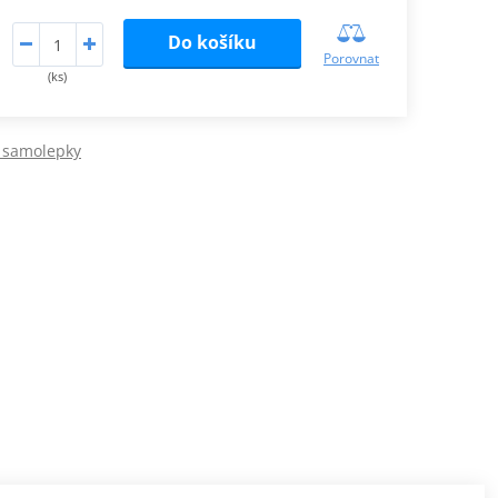
Do košíku
Porovnat
(ks)
 samolepky