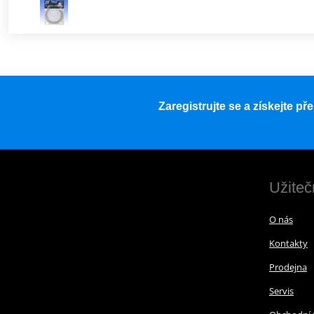
Zaregistrujte se a získejte p
Užiteč
O nás
Kontakty
Prodejna
Servis