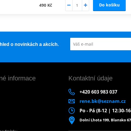
Do košíku
490 Kč
řehled o novinkách a akcích.
né informace
Kontaktní údaje
+420 603 983 037
rene.bk@seznam.cz
Po - Pá (8-12 | 12:30-1
Dolní Lhota 199, Blansko 67