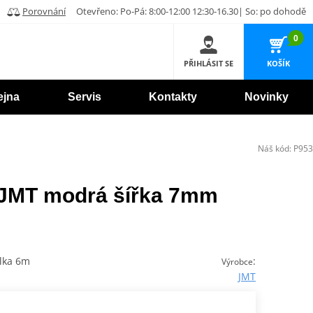
Porovnání
Otevřeno: Po-Pá: 8:00-12:00 12:30-16.30| So: po dohodě
0
PŘIHLÁSIT SE
KOŠÍK
ejna
Servis
Kontakty
Novinky
Náš kód:
P953
 JMT modrá šířka 7mm
lka 6m
:
Výrobce
JMT