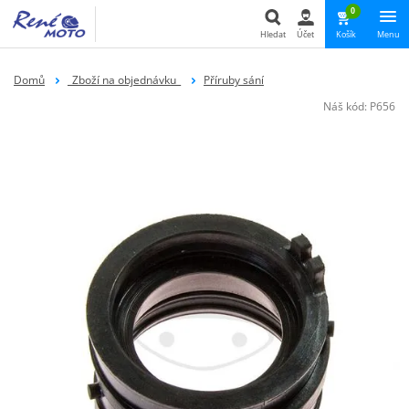
0
Hledat
Účet
Košík
Menu
Hledat
Domů
_Zboží na objednávku_
Příruby sání
Náš kód:
P656