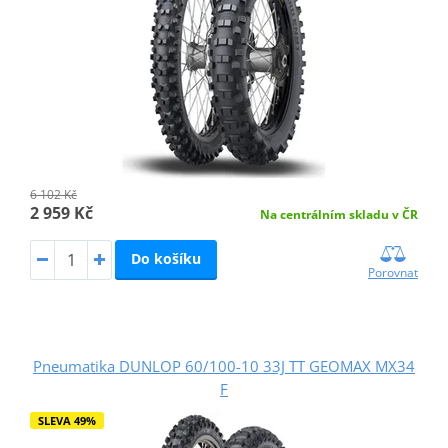
6 102 Kč
2 959 Kč
Na centrálním skladu v ČR
Do košíku
Porovnat
Pneumatika DUNLOP 60/100-10 33J TT GEOMAX MX34
F
SLEVA 49%