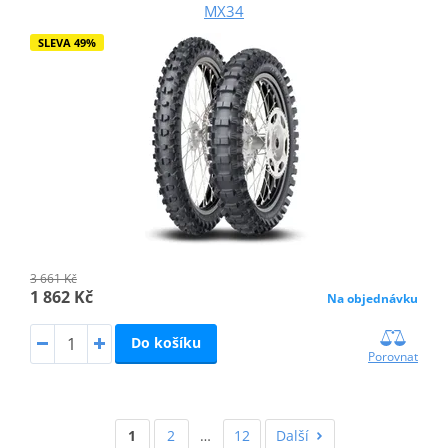
MX34
SLEVA 49%
3 661 Kč
1 862 Kč
Na objednávku
Do košíku
Porovnat
1
2
…
12
Další