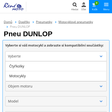
0
Hledat
Účet
Košík
Menu
Hledat
Domů
Doplňky
Pneumatiky
Motocyklové pneumatiky
Pneu DUNLOP
Pneu DUNLOP
Vyberte si váš motocykl a zobrazte si kompatibilní součástky:
Vyberte
Čtyřkolky
Značka
Motocykly
Objem motoru
Model