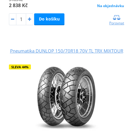
2 838 Kč
Na objednávku
Do košíku
Porovnat
Pneumatika DUNLOP 150/70R18 70V TL TRX MIXTOUR
SLEVA 44%