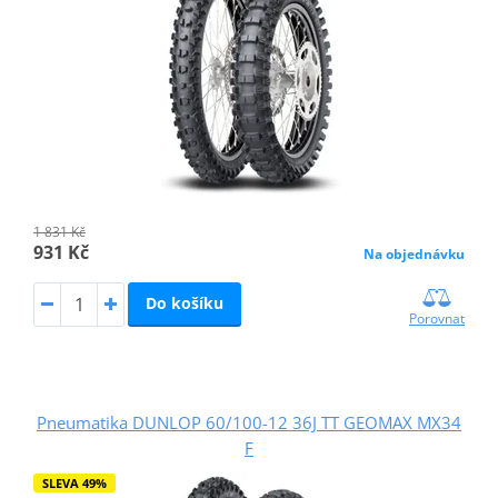
1 831 Kč
931 Kč
Na objednávku
Do košíku
Porovnat
Pneumatika DUNLOP 60/100-12 36J TT GEOMAX MX34
F
SLEVA 49%