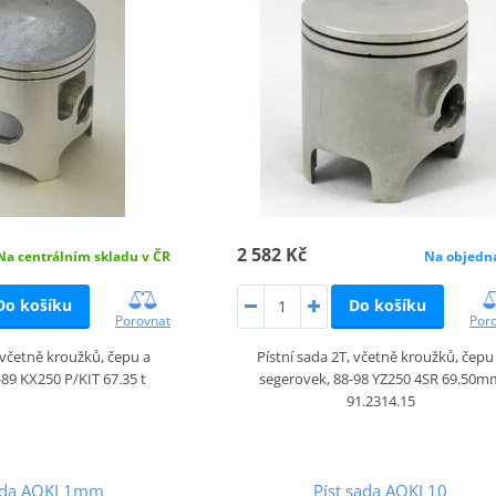
2 582 Kč
Na centrálním skladu v ČR
Na objedn
Do košíku
Do košíku
Porovnat
Por
, včetně kroužků, čepu a
Pístní sada 2T, včetně kroužků, čepu
89 KX250 P/KIT 67.35 t
segerovek, 88-98 YZ250 4SR 69.50m
91.2314.15
sada AOKI 1mm
Píst sada AOKI 10