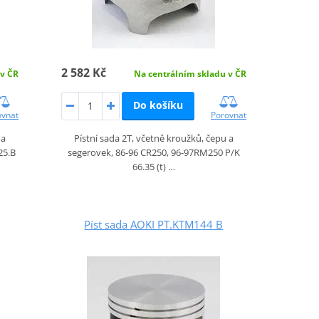
2 582 Kč
 v ČR
Na centrálním skladu v ČR
Do košíku
ovnat
Porovnat
 a
Pístní sada 2T, včetně kroužků, čepu a
25.B
segerovek, 86-96 CR250, 96-97RM250 P/K
66.35 (t) …
Píst sada AOKI PT.KTM144 B