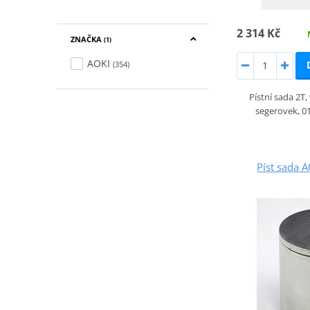
2 314 Kč
ZNAČKA
(1)
AOKI
(354)
Pístní sada 2T
segerovek, 0
Píst sada 