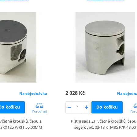
2 028 Kč
Na objednávku
Na objedn
Do košíku
Do košíku
Porovnat
Por
, včetně kroužků, čepu a
Pístní sada 2T, včetně kroužků, čepu
-93KX125 P/KIT 55.00MM
segerovek, 03-18 KTM85 P/K 48.00