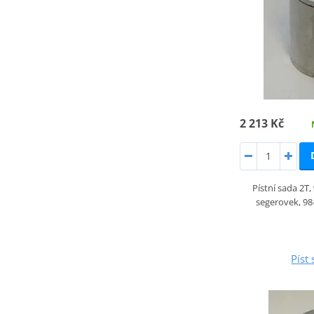
2 213 Kč
Pístní sada 2T
segerovek, 98
Píst