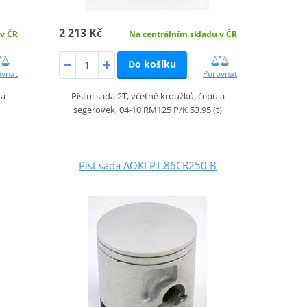
2 213 Kč
 v ČR
Na centrálním skladu v ČR
Do košíku
ovnat
Porovnat
 a
Pístní sada 2T, včetně kroužků, čepu a
segerovek, 04-10 RM125 P/K 53.95 (t)
Píst sada AOKI PT.86CR250 B