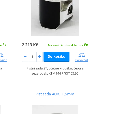
2 213 Kč
 v ČR
Na centrálním skladu v ČR
Do košíku
ovnat
Porovnat
 a
Pístní sada 2T, včetně kroužků, čepu a
segerovek, KTM144 P/KIT 55.95
Píst sada AOKI 1,5mm