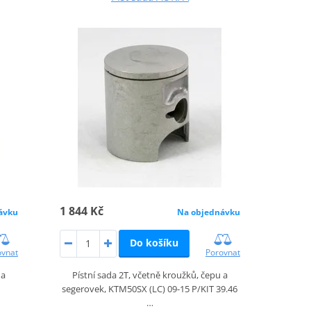
1 844 Kč
ávku
Na objednávku
Do košíku
ovnat
Porovnat
 a
Pístní sada 2T, včetně kroužků, čepu a
segerovek, KTM50SX (LC) 09-15 P/KIT 39.46
…