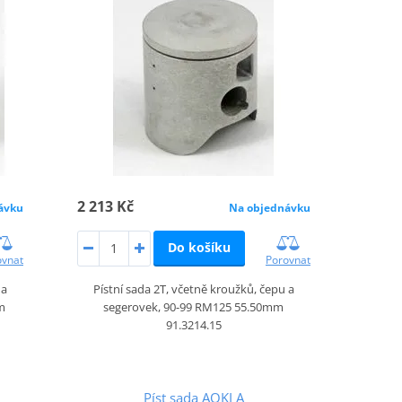
2 213 Kč
ávku
Na objednávku
Do košíku
ovnat
Porovnat
 a
Pístní sada 2T, včetně kroužků, čepu a
m
segerovek, 90-99 RM125 55.50mm
91.3214.15
Píst sada AOKI A