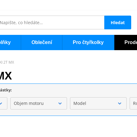
Hledat
lňky
Oblečení
Pro čtyřkolky
Prod
KI 2T MX
 MX
částky:
Objem motoru
Model
R