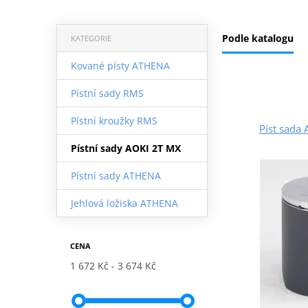
Podle katalogu
KATEGORIE
Kované písty ATHENA
Pístní sady RMS
Pístní kroužky RMS
Píst sada
Pístní sady AOKI 2T MX
Pístní sady ATHENA
Jehlová ložiska ATHENA
CENA
1 672 Kč
3 674 Kč