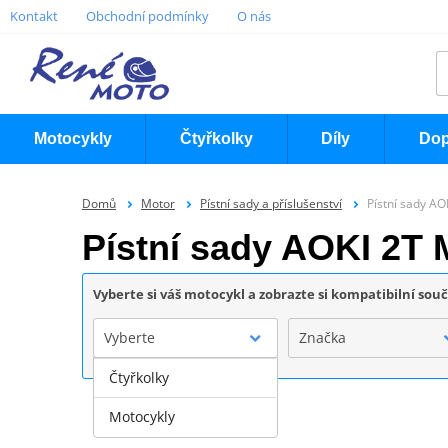
Kontakt
Obchodní podmínky
O nás
Motocykly
Čtyřkolky
Díly
Dop
Domů
Motor
Pístní sady a příslušenství
Pístní sady AO
Pístní sady AOKI 2T
Vyberte si váš motocykl a zobrazte si kompatibilní sou
Vyberte
Značka
Čtyřkolky
Motocykly