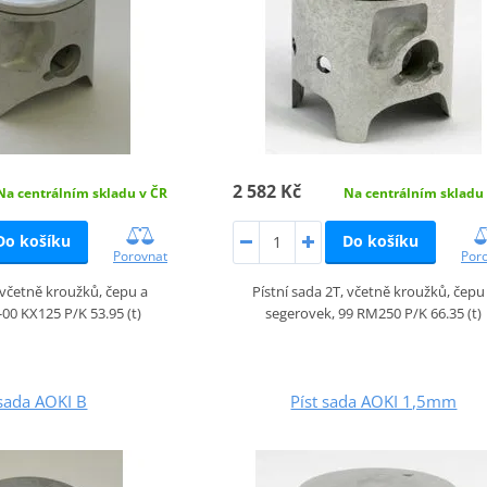
2 582 Kč
Na centrálním skladu v ČR
Na centrálním skladu
Do košíku
Do košíku
Porovnat
Por
, včetně kroužků, čepu a
Pístní sada 2T, včetně kroužků, čepu
-00 KX125 P/K 53.95 (t)
segerovek, 99 RM250 P/K 66.35 (t)
 sada AOKI B
Píst sada AOKI 1,5mm