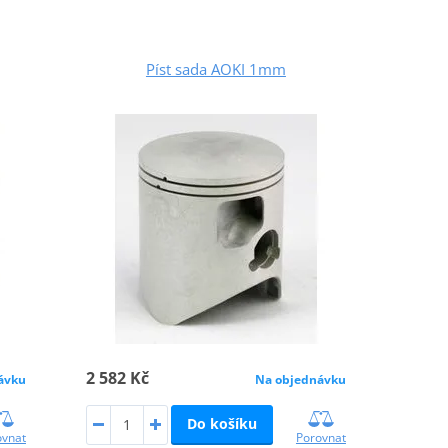
Píst sada AOKI 1mm
2 582 Kč
ávku
Na objednávku
Do košíku
ovnat
Porovnat