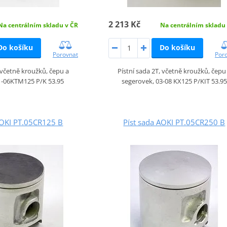
2 213 Kč
Na centrálním skladu v ČR
Na centrálním skladu
Do košíku
Do košíku
Porovnat
Por
, včetně kroužků, čepu a
Pístní sada 2T, včetně kroužků, čepu
1-06KTM125 P/K 53.95
segerovek, 03-08 KX125 P/KIT 53.95
AOKI PT.05CR125 B
Píst sada AOKI PT.05CR250 B