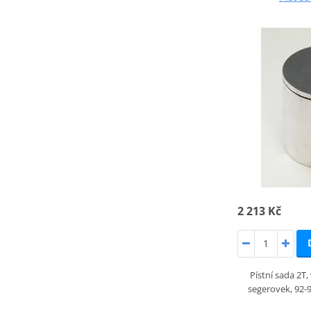
2 213 Kč
Pístní sada 2T
segerovek, 92