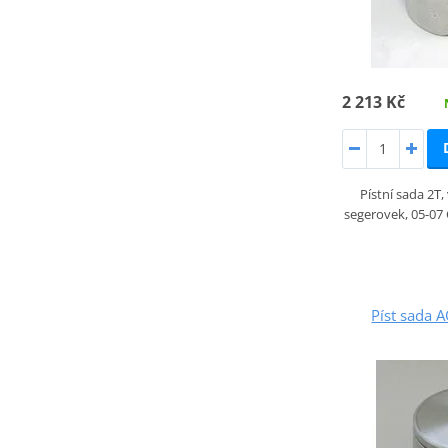
2 213 Kč
Pístní sada 2T
segerovek, 05-07 
Píst sada 