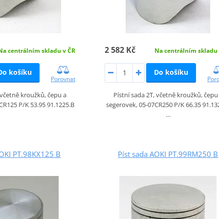
2 582 Kč
Na centrálním skladu v ČR
Na centrálním skladu
Do košíku
Do košíku
Porovnat
Por
, včetně kroužků, čepu a
Pístní sada 2T, včetně kroužků, čepu
CR125 P/K 53.95 91.1225.B
segerovek, 05-07CR250 P/K 66.35 91.13
…
AOKI PT.98KX125 B
Píst sada AOKI PT.99RM250 B