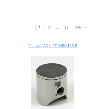
1
2
…
17
Další
Píst sada AOKI PT.04RM125 B