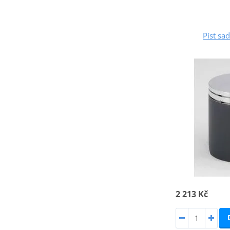
Píst s
2 213 Kč