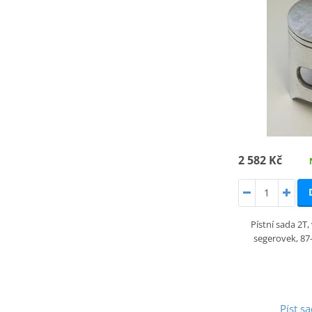
2 582 Kč
Pístní sada 2T
segerovek, 87-
Píst 