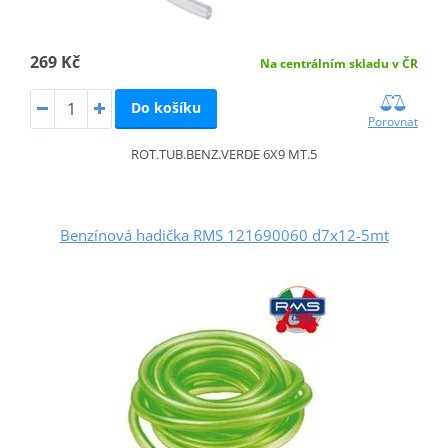
269 Kč
Na centrálním skladu v ČR
Do košíku
Porovnat
ROT.TUB.BENZ.VERDE 6X9 MT.5
Benzínová hadička RMS 121690060 d7x12-5mt