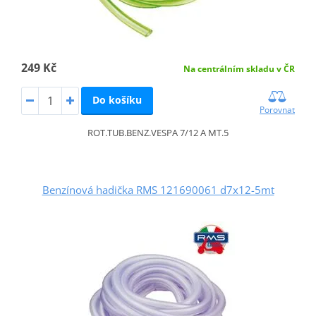
249 Kč
Na centrálním skladu v ČR
Do košíku
Porovnat
ROT.TUB.BENZ.VESPA 7/12 A MT.5
Benzínová hadička RMS 121690061 d7x12-5mt