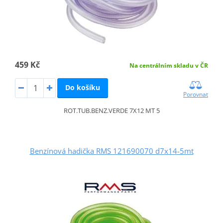
459 Kč
Na centrálním skladu v ČR
Do košíku
Porovnat
ROT.TUB.BENZ.VERDE 7X12 MT 5
Benzínová hadička RMS 121690070 d7x14-5mt