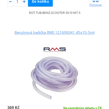
Do košíku
Porovnat
ROT.TUB.BENZ.SCOOTER 5X10 MT.5
Benzínová hadička RMS 121690041 d5x10-5mt
369 Kč
Na centrálním skladu v ČR