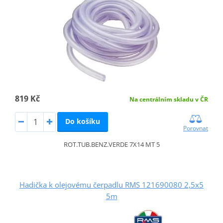
819 Kč
Na centrálním skladu v ČR
Do košíku
Porovnat
ROT.TUB.BENZ.VERDE 7X14 MT 5
Hadička k olejovému čerpadlu RMS 121690080 2,5x5
5m