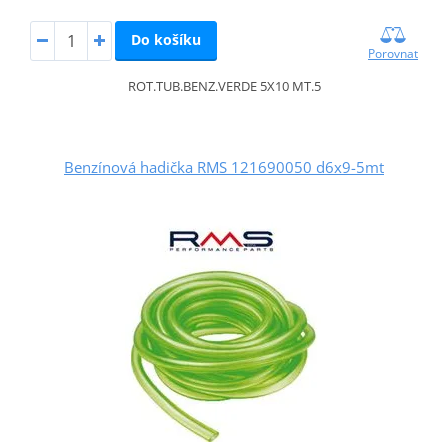
Do košíku
Porovnat
ROT.TUB.BENZ.VERDE 5X10 MT.5
Benzínová hadička RMS 121690050 d6x9-5mt