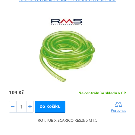
109 Kč
Na centrálním skladu v ČR
Do košíku
Porovnat
ROT.TUB.X SCARICO RES.3/5 MT.5