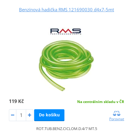
Benzínová hadička RMS 121690030 d4x7-5mt
119 Kč
Na centrálním skladu v ČR
Do košíku
Porovnat
ROT.TUB.BENZ.CICLOM.D.4/7 MT.5