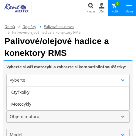
0
Hledat
Účet
Košík
Menu
Hledat
Domů
Doplňky
Palivová soustava
Palivové/olejové hadice a konektory RMS
Palivové/olejové hadice a
konektory RMS
Vyberte si váš motocykl a zobrazte si kompatibilní součástky:
Vyberte
Čtyřkolky
Značka
Motocykly
Objem motoru
Model