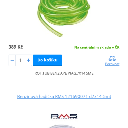
389 Kč
Na centrálním skladu v ČR
Do košíku
Porovnat
ROT.TUB.BENZ.APE PIAG.7X14 5ME
Benzínová hadička RMS 121690071 d7x14-5mt