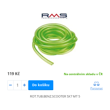
119 Kč
Na centrálním skladu v ČR
Do košíku
Porovnat
ROT.TUB.BENZ.SCOOTER 5X7 MT 5