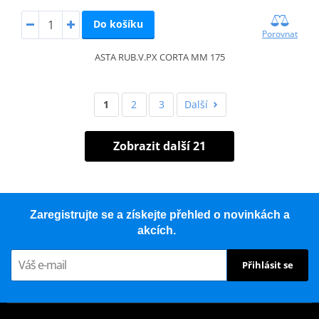
Do košíku
Porovnat
ASTA RUB.V.PX CORTA MM 175
1
2
3
Další
Zobrazit další 21
Zaregistrujte se a získejte přehled o novinkách a
akcích.
Přihlásit se