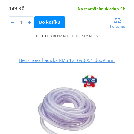
149 Kč
Na centrálním skladu v ČR
Do košíku
Porovnat
ROT.TUB.BENZ.MOTO D.6/9 A MT 5
Benzínová hadička RMS 121690051 d6x9-5mt