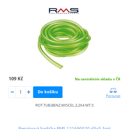
109 Kč
Na centrálním skladu v ČR
Do košíku
Porovnat
ROT.TUB.BENZ.MISCEL.2,2X4 MT.5
Benzínová hadička RMS 121690020 d3x5-5mt