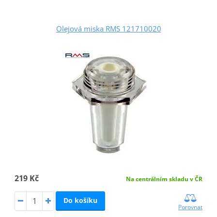
Olejová miska RMS 121710020
219 Kč
Na centrálním skladu v ČR
Do košíku
Porovnat