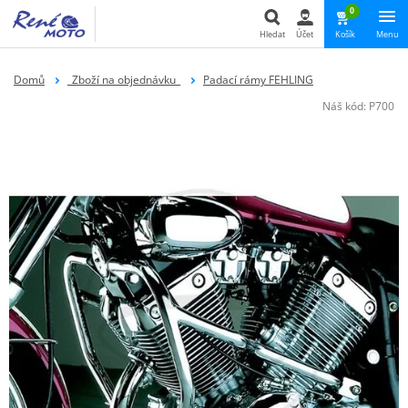
0
Hledat
Účet
Košík
Menu
Hledat
Domů
_Zboží na objednávku_
Padací rámy FEHLING
Náš kód:
P700