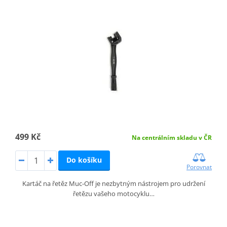
499 Kč
Na centrálním skladu v ČR
Do košíku
Porovnat
Kartáč na řetěz Muc-Off je nezbytným nástrojem pro udržení
řetězu vašeho motocyklu…