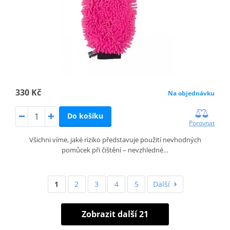
330 Kč
Na objednávku
Do košíku
Porovnat
Všichni víme, jaké riziko představuje použití nevhodných
pomůcek při čištění – nevzhledné…
1
2
3
4
5
Další
Zobrazit další 21