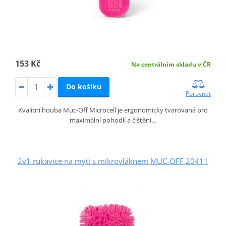
153 Kč
Na centrálním skladu v ČR
Do košíku
Porovnat
Kvalitní houba Muc-Off Microcell je ergonomicky tvarovaná pro
maximální pohodlí a čištění…
2v1 rukavice na mytí s mikrovláknem MUC-OFF 20411