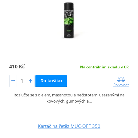
410 Kč
Na centrálním skladu v ČR
Do košíku
Porovnat
Rozlučte se s olejem, mastnotou a nečistotami usazenými na
kovových, gumových a…
Kartáč na řetěz MUC-OFF 350