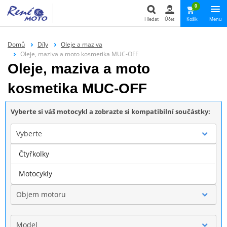
0
Hledat
Účet
Košík
Menu
Hledat
Domů
Díly
Oleje a maziva
Oleje, maziva a moto kosmetika MUC-OFF
Oleje, maziva a moto
kosmetika MUC-OFF
Vyberte si váš motocykl a zobrazte si kompatibilní součástky:
Vyberte
Čtyřkolky
Značka
Motocykly
Objem motoru
Model