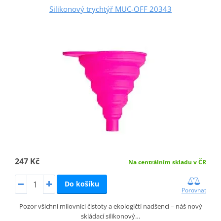
Silikonový trychtýř MUC-OFF 20343
247 Kč
Na centrálním skladu v ČR
Do košíku
Porovnat
Pozor všichni milovníci čistoty a ekologičtí nadšenci – náš nový
skládací silikonový…