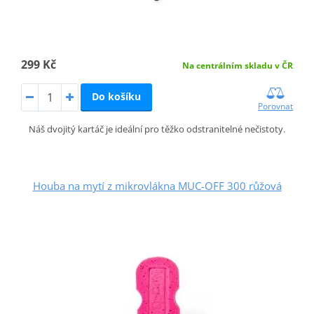
299 Kč
Na centrálním skladu v ČR
Do košíku
Porovnat
Náš dvojitý kartáč je ideální pro těžko odstranitelné nečistoty.
Houba na mytí z mikrovlákna MUC-OFF 300 růžová