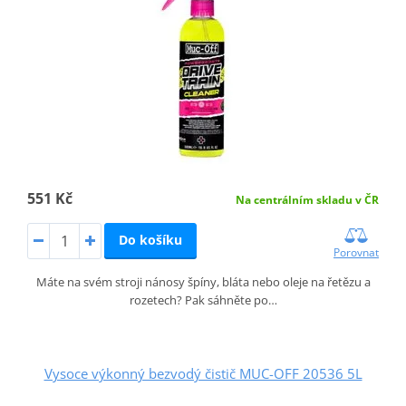
551 Kč
Na centrálním skladu v ČR
Do košíku
Porovnat
Máte na svém stroji nánosy špíny, bláta nebo oleje na řetězu a
rozetech? Pak sáhněte po…
Vysoce výkonný bezvodý čistič MUC-OFF 20536 5L