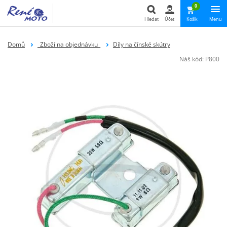
0
Hledat
Účet
Košík
Menu
Hledat
Domů
_Zboží na objednávku_
Díly na čínské skútry
Náš kód:
P800