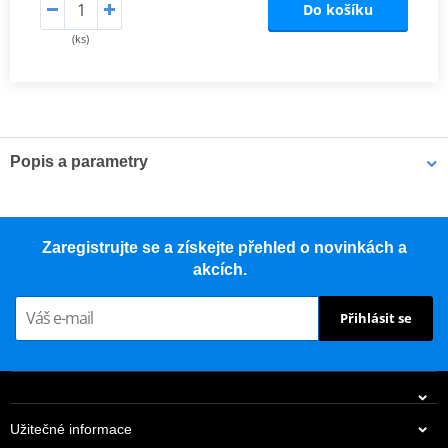
Do košíku
(ks)
Popis a parametry
Výrobce
JMT
Rozměry
262.2 x 81.8 mm
Zaregistrujte se a získejte přehled o novinkách a
akcích.
Přihlásit se
Užitečné informace