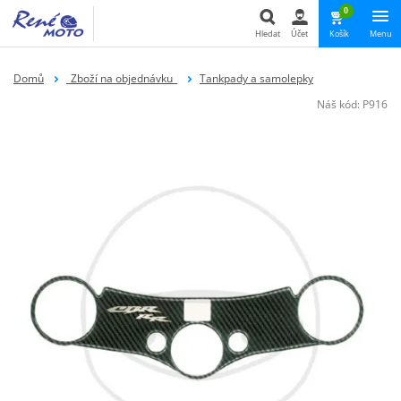
0
Hledat
Účet
Košík
Menu
Hledat
Domů
_Zboží na objednávku_
Tankpady a samolepky
Náš kód:
P916