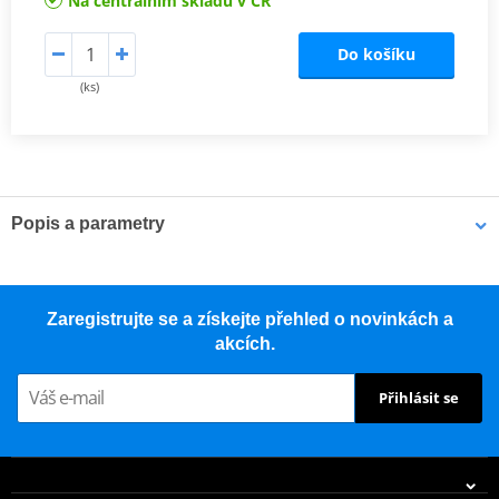
Na centrálním skladu v ČR
Do košíku
(ks)
Popis a parametry
Nástroj - odvzdušnění cartridge přední vidlice - DDS (500 mm)
Nástroje K-Tech pro přední vidlice a tlumiče jsou navrženy tak,
Zaregistrujte se a získejte přehled o novinkách a
aby pomáhaly technikům specializovaným na odpružení zvýšit
akcích.
efektivitu práce v dílně. Všechny nástroje jsou konstruovány na
základě více než dvacetiletých zkušeností v oblasti odpružení, což
Přihlásit se
umožňuje uživatelům pracovat efektivně a bezpečně.