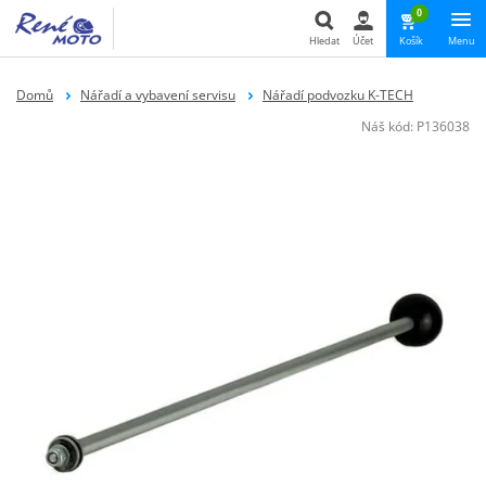
0
Hledat
Účet
Košík
Menu
Hledat
Domů
Nářadí a vybavení servisu
Nářadí podvozku K-TECH
Náš kód:
P136038