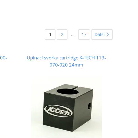
1
2
…
17
Další
100-
Upínací svorka cartridge K-TECH 113-
070-020 24mm