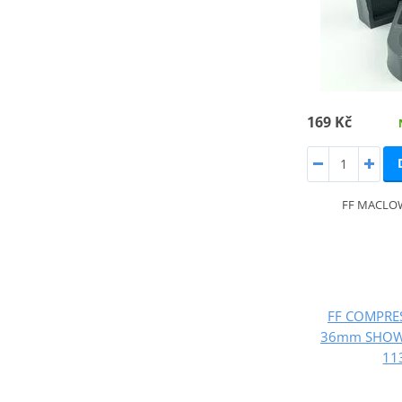
169 Kč
FF MACLOW
FF COMPRE
36mm SHOWA
11