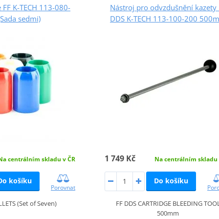
e FF K-TECH 113-080-
Nástroj pro odvzdušnění kazety
(Sada sedmi)
DDS K-TECH 113-100-200 500
1 749 Kč
Na centrálním skladu v ČR
Na centrálním skladu
Do košíku
Do košíku
Porovnat
Por
LETS (Set of Seven)
FF DDS CARTRIDGE BLEEDING TOO
500mm