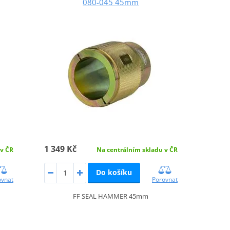
080-045 45mm
1 349 Kč
 v ČR
Na centrálním skladu v ČR
Do košíku
ovnat
Porovnat
FF SEAL HAMMER 45mm