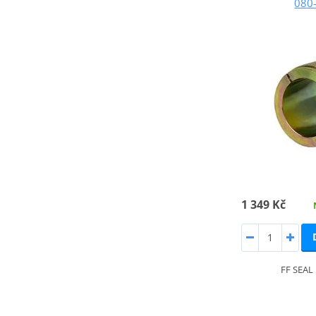
080
1 349 Kč
FF SEA