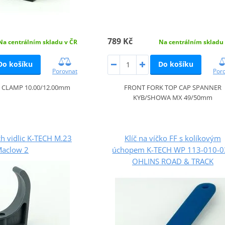
789 Kč
Na centrálním skladu v ČR
Na centrálním skladu
Do košíku
Do košíku
Porovnat
Por
 CLAMP 10.00/12.00mm
FRONT FORK TOP CAP SPANNER
KYB/SHOWA MX 49/50mm
h vidlic K-TECH M.23
Klíč na víčko FF s kolíkovým
aclow 2
úchopem K-TECH WP 113-010-0
OHLINS ROAD & TRACK