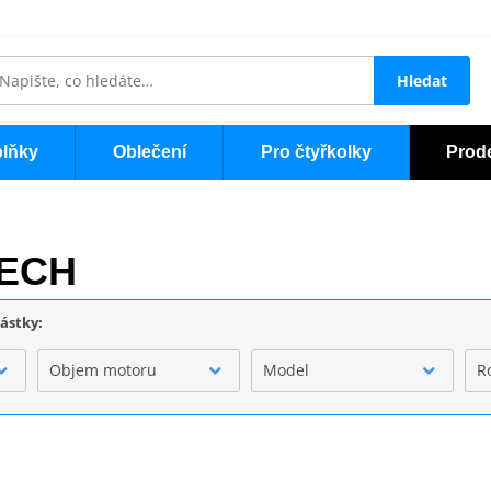
Hledat
lňky
Oblečení
Pro čtyřkolky
Prod
TECH
částky:
Objem motoru
Model
R