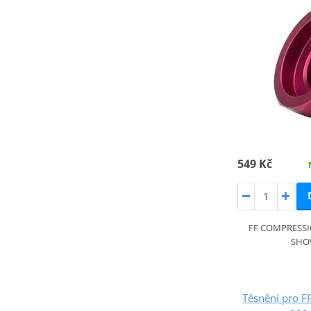
549 Kč
FF COMPRESS
SHO
Těsnění pro F