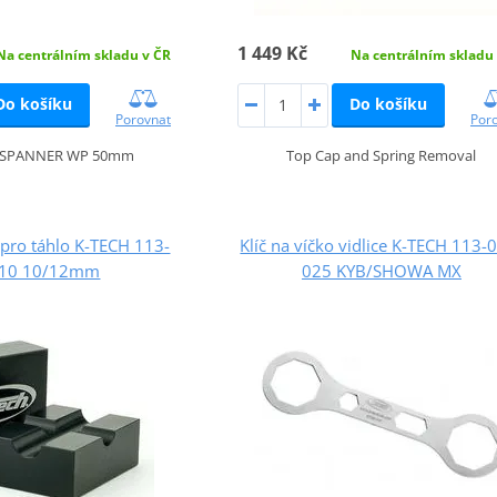
1 449 Kč
Na centrálním skladu v ČR
Na centrálním skladu
Do košíku
Do košíku
Porovnat
Por
P SPANNER WP 50mm
Top Cap and Spring Removal
 pro táhlo K-TECH 113-
Klíč na víčko vidlice K-TECH 113-
010 10/12mm
025 KYB/SHOWA MX