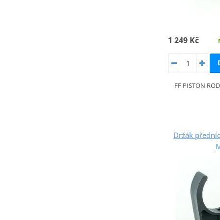
1 249 Kč
FF PISTON ROD
Držák předníc
M