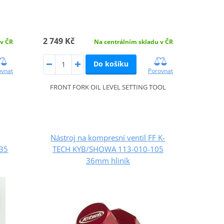
2 749 Kč
 v ČR
Na centrálním skladu v ČR
Do košíku
ovnat
Porovnat
FRONT FORK OIL LEVEL SETTING TOOL
Nástroj na kompresní ventil FF K-
35
TECH KYB/SHOWA 113-010-105
36mm hliník