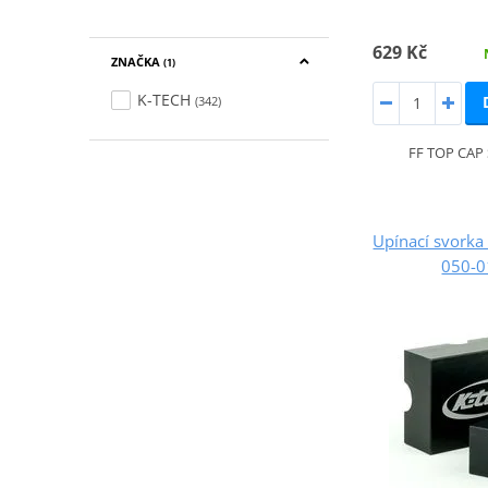
629 Kč
ZNAČKA
(1)
K-TECH
(342)
FF TOP CA
Upínací svorka
050-