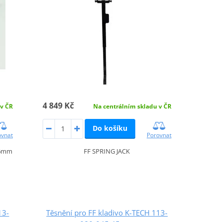
4 849 Kč
 v ČR
Na centrálním skladu v ČR
Do košíku
ovnat
Porovnat
46mm
FF SPRING JACK
13-
Těsnění pro FF kladivo K-TECH 113-