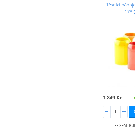
Těsnící náboj
173 
1 849 Kč
FF SEAL BUL