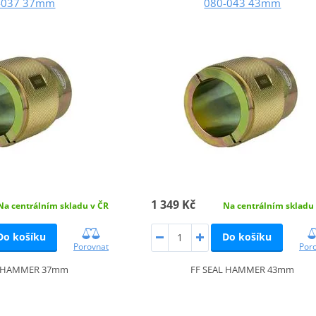
-037 37mm
080-043 43mm
1 349 Kč
Na centrálním skladu v ČR
Na centrálním skladu
Do košíku
Do košíku
Porovnat
Por
L HAMMER 37mm
FF SEAL HAMMER 43mm