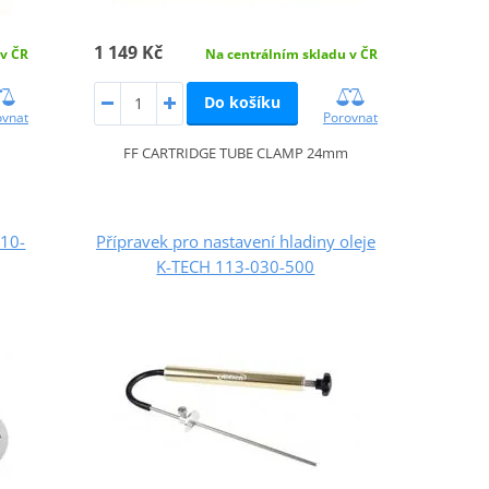
1 149 Kč
 v ČR
Na centrálním skladu v ČR
Do košíku
ovnat
Porovnat
FF CARTRIDGE TUBE CLAMP 24mm
010-
Přípravek pro nastavení hladiny oleje
K-TECH 113-030-500