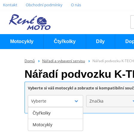
Kontakt
Obchodní podmínky
O nás
Motocykly
Čtyřkolky
Díly
Dop
Domů
Nářadí a vybavení servisu
Nářadí podvozku K-TECH
Nářadí podvozku K-
Vyberte si váš motocykl a zobrazte si kompatibilní sou
Vyberte
Značka
Čtyřkolky
Motocykly