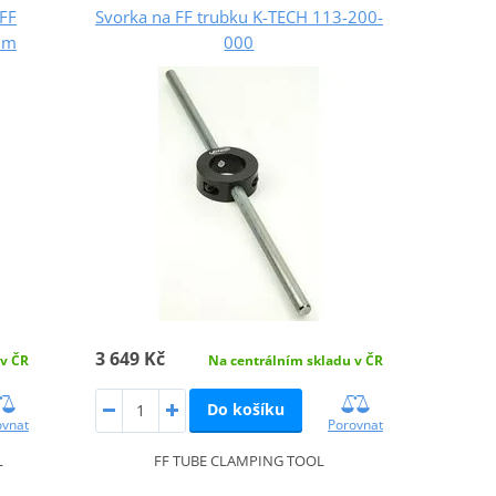
 FF
Svorka na FF trubku K-TECH 113-200-
mm
000
3 649 Kč
 v ČR
Na centrálním skladu v ČR
Do košíku
ovnat
Porovnat
L
FF TUBE CLAMPING TOOL