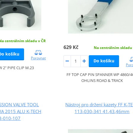
Na centrálním skladu v ČR
629 Kč
Na centrálním skladu
Do košíku
Porovnat
Do košíku
Por
 2" PIPE CLIP M.23
FF TOP CAP PIN SPANNER WP 4860/4
OHLINS ROAD & TRACK
SSION VALVE TOOL
Nástroj pro držení kazety FF K-T
 2015 ALU K-TECH
113-030-341 41,43,46mm
3-010-107