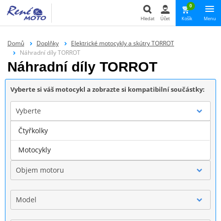
0
Hledat
Účet
Košík
Menu
Hledat
Domů
Doplňky
Elektrické motocykly a skútry TORROT
Náhradní díly TORROT
Náhradní díly TORROT
Vyberte si váš motocykl a zobrazte si kompatibilní součástky:
Vyberte
Čtyřkolky
Značka
Motocykly
Objem motoru
Model