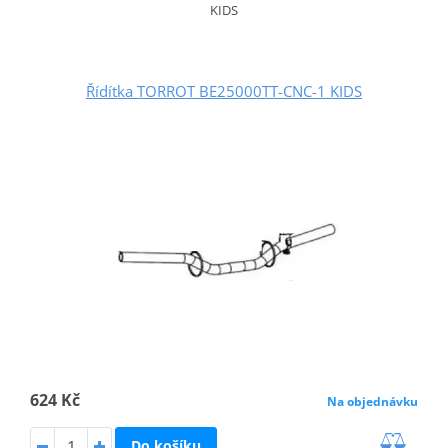
KIDS
Řídítka TORROT BE25000TT-CNC-1 KIDS
624 Kč
Na objednávku
Do košíku