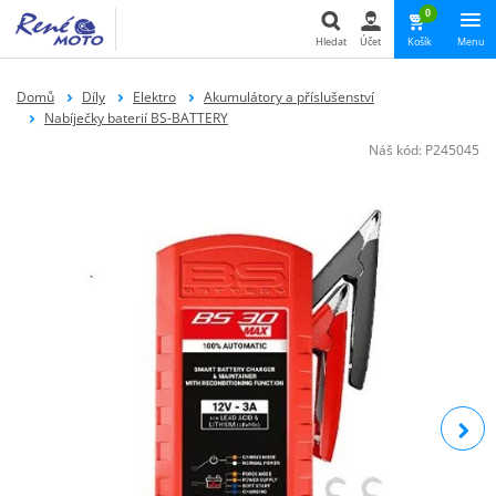
0
Hledat
Účet
Košík
Menu
Hledat
Domů
Díly
Elektro
Akumulátory a příslušenství
Nabíječky baterií BS-BATTERY
Náš kód:
P245045