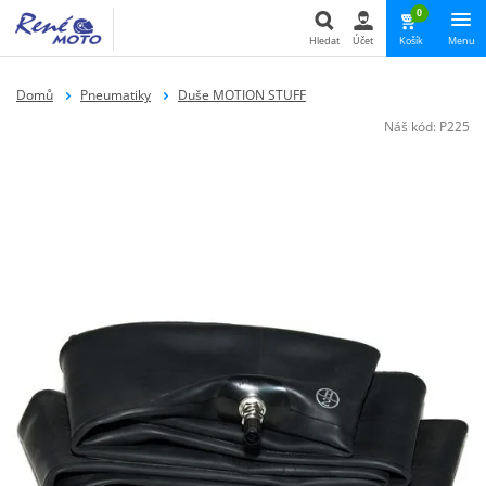
0
Hledat
Účet
Košík
Menu
Hledat
Domů
Pneumatiky
Duše MOTION STUFF
Náš kód:
P225