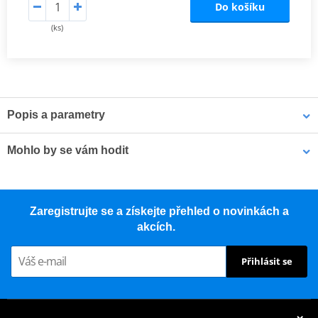
Do košíku
(ks)
Popis a parametry
Katalog MOTION STUFF
PDF
Mohlo by se vám hodit
Opravná sada na opravu bezdušových pneumatik PAX MOTIVE
Zaregistrujte se a získejte přehled o novinkách a
267020020
akcích.
Přihlásit se