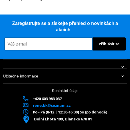
Výkonný motor V-Twin
Zaregistrujte se a získejte přehled o novinkách a
akcích.
Vyzkoušejte sílu motoru V-twin o objemu 997 cm3 s válci
Přihlásit se
umístěnými pod úhlem 80°. Zažijte nepřekonatelný výkon a
vzrušující zrychlení při každé jízdě.
Pokročilý systém LED osvětlení
Užitečné informace
Moderní LED světlomety, zadní světla a směrovky zajišťují
viditelnost a bezpečnost a kombinují klasický design s moderní
Kontaktní údaje
účinností.
+420 603 983 037
rene.bk@seznam.cz
Kotoučové brzdy J.JUAN s ABS
Po - Pá (8-12 | 12:30-16:30) So (po dohodě)
Dolní Lhota 199, Blansko 678 01