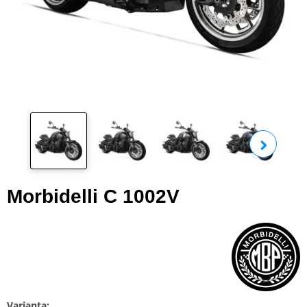
Zobra
Morbidelli C 1002V
Varianta: