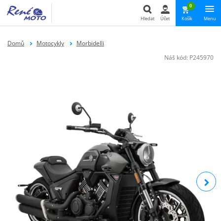
0
Hledat
Účet
Košík
Menu
Hledat
Domů
Motocykly
Morbidelli
Náš kód:
P245970