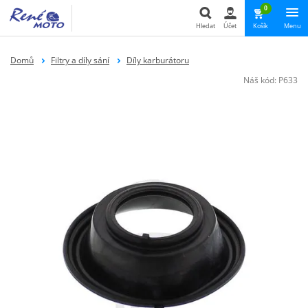
0
Hledat
Účet
Košík
Menu
Hledat
Domů
Filtry a díly sání
Díly karburátoru
Náš kód:
P633