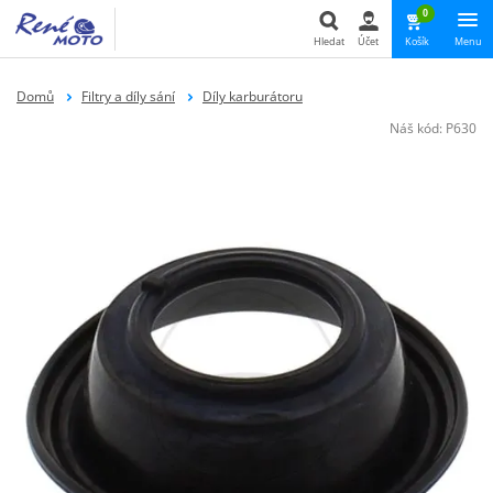
0
Hledat
Účet
Košík
Menu
Hledat
Domů
Filtry a díly sání
Díly karburátoru
Náš kód:
P630