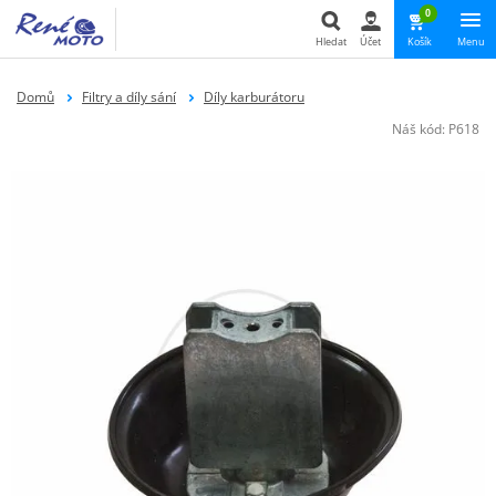
0
Hledat
Účet
Košík
Menu
Hledat
Domů
Filtry a díly sání
Díly karburátoru
Náš kód:
P618