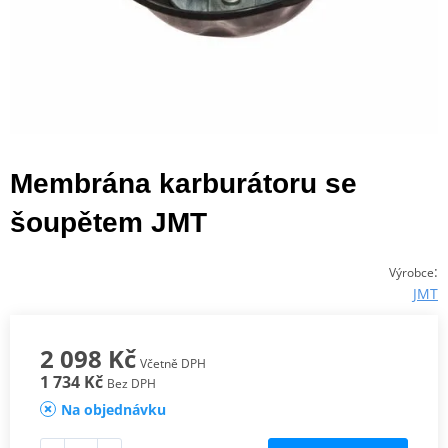
Membrána karburátoru se
šoupětem JMT
:
Výrobce
JMT
2 098 Kč
Včetně DPH
1 734 Kč
Bez DPH
Na objednávku