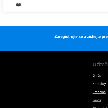
Zaregistrujte se a získejte p
Užiteč
O nás
Kontakty
Prodejna
Servis