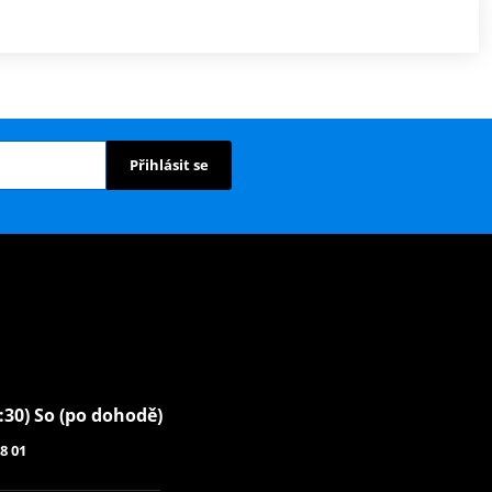
Přihlásit se
6:30) So (po dohodě)
8 01