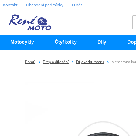
Kontakt
Obchodní podmínky
O nás
Motocykly
Čtyřkolky
Díly
Dop
Domů
Filtry a díly sání
Díly karburátoru
Membrána kar