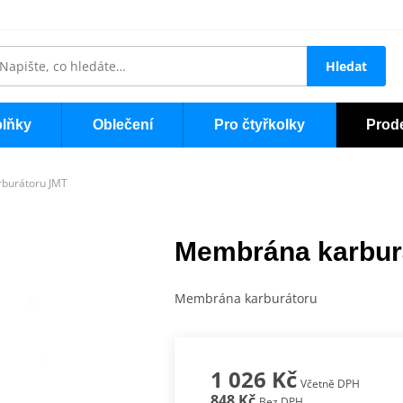
Hledat
lňky
Oblečení
Pro čtyřkolky
Prod
burátoru JMT
Membrána karbur
Membrána karburátoru
1 026 Kč
Včetně DPH
848 Kč
Bez DPH