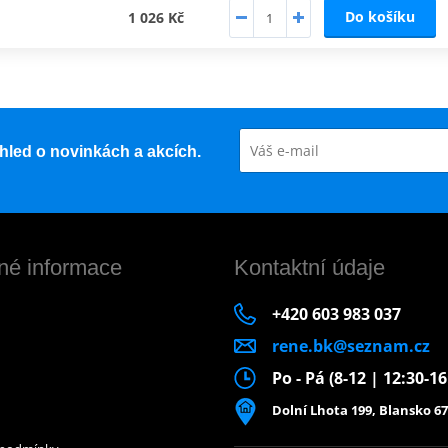
Do košíku
1 026 Kč
řehled o novinkách a akcích.
né informace
Kontaktní údaje
+420 603 983 037
rene.bk@seznam.cz
Po - Pá (8-12 | 12:30-1
Dolní Lhota 199, Blansko 67