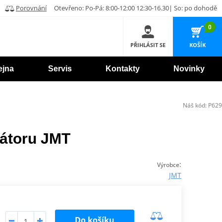
Porovnání
Otevřeno: Po-Pá: 8:00-12:00 12:30-16.30| So: po dohodě
0
PŘIHLÁSIT SE
KOŠÍK
ejna
Servis
Kontakty
Novinky
Náš kód:
P629
átoru JMT
:
Výrobce
JMT
Do košíku