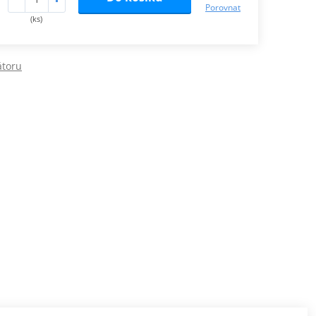
Porovnat
(ks)
átoru